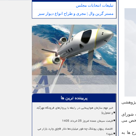
تبلیغات انتخابات مجلس
مستر گرین وال | مجری و طراح انواع دیوار سبز
پربیننده ترین ها
 به معاونت پژوهشی
خبر مهم سازمان هواپیمایی در رابطه با پروازهای فرودگاه مهرآباد
و امام(ره)
 به شورای
قیمت سیمان عمده امروز 25 خرداد 1405
مشخص می
اقتصاد پنهان پوشاک چه طور میلیاردها دلار قاچاق وارد بازار می
ارگروه وارد شده و تقریباً ۴۰ درصد این طرح ها به
شود؟