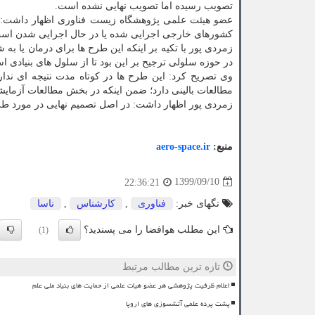
تصویب رسیده اما تصویب نهایی نشده است.
کشورهای خارجی اجرایی شده یا در حال اجرایی شدن اس
زمردی پور با تکیه بر اینکه این طرح ها برای درمان یا به
در حوزه سلولی ترجیح بر این بود تا از سلول های بنیادی اس
وی تصریح کرد: این طرح ها در کوتاه مدت نتیجه ای ندار
مطالعات بالینی دارد؛ ضمن اینکه در بخش مطالعات آزمایشگا
زمردی پور اظهار داشت: در اصل تصمیم نهایی در مورد ط
منبع:
aero-space.ir
1399/09/10
22:36:21
تگهای خبر:
فناوری
,
كارشناس
,
ناسا
این مطلب هوافضا را می پسندید؟
(1)
تازه ترین مطالب مرتبط
اعلام ظرفیت پژوهشی هر عضو هیات علمی از حمایت های بنیاد ملی علم
پشت پرده علمی آتشسوزی های اروپا