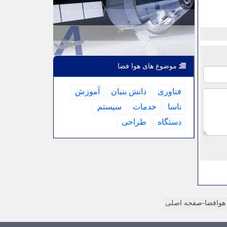
موضوع های هوا فضا
فناوری
دانش بنیان
آموزش
ناسا
خدمات
سیستم
دستگاه
طراحی
وافضا-صفحه اصلی