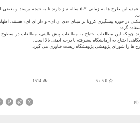
عضو هیئت علمی پژوهشگاه زیست فناوری اظهار داشت: عمده این طرح ها به زمانی ۳-۵ ساله نیاز دارند تا به نتیجه برس
ت.
 شکلی در حوزه پیشگیری کرونا بر مبنای «دی ان ای» و «آر ای ای» هستند، اظها
تفاده گردد.
ند چونکه این مطالعات احتیاج به مطالعات پیش بالینی، مطالعات در سطوح 
هی احتیاج به آزمایشگاه پیشرفته با درجه ایمنی بالا است.
رح ها را شورای پژوهشی پژوهشگاه زیست فناوری می گیرد.
1514
5
/
5.0
X
(0)