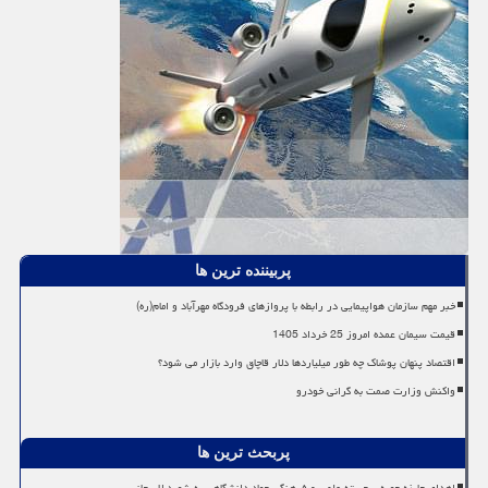
پربیننده ترین ها
خبر مهم سازمان هواپیمایی در رابطه با پروازهای فرودگاه مهرآباد و امام(ره)
قیمت سیمان عمده امروز 25 خرداد 1405
اقتصاد پنهان پوشاک چه طور میلیاردها دلار قاچاق وارد بازار می شود؟
واکنش وزارت صمت به گرانی خودرو
پربحث ترین ها