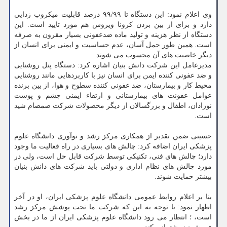
وی اعلام نمود: این دستگاه تا ۹۹/۹۹ درصد قابلیت میکروب زدایی
دارد و برای از بین بردن کرونا ویروس هم مورد تایید است. این
دستگاه از نظر هزینه و تولید ماده ضدعفونی بسیار مقرون به صرفه
است. همین طور حمل آسان، عدم حساسیت و ایمنی برای انسان از
دیگر خاصیت های آن محسوب می شوند.
مدیرعامل این شرکت دانش بنیان اشاره کرد: دستگاه پنل روشنایی
و ضد عفونی کننده ایمن برای انسان نیز با کاربردهایی مانند روشنایی
محیط کار و بیمارستان، ضد عفونی کننده سطوح و هوا، از بین برنده
عوامل عفونت های بیمارستانی و ارتقاء ایمنی چشم و پوست
نوزادان، اطفال و بزرگسالان از دیگر محصولات شرکت صمصام شید
است.
حسینی ضمن تقدیر از همکاری مرکز رشد و نوآوری دانشگاه علوم
پزشکی ایران اضافه کرد: چالش های بسیاری در راه فعالیت ما وجود
دارد؛ چالش های فنی، تکنیکی توسط شرکت قابل حل است، ولی در
مورد چالش های نظام اداری و دولتی باید شرکت های دانش بنیان
بیشتر حمایت شوند.
بنا بر اعلام روابط عمومی دانشگاه علوم پزشکی ایران، او در آخر
اظهار نمود: با توجه به این که شرکت ما تحت پوشش مرکز رشد
است، ؛ انتظار می رود دانشگاه علوم پزشکی ایران از ما در بخش