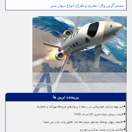
مستر گرین وال | مجری و طراح انواع دیوار سبز
پربیننده ترین ها
خبر مهم سازمان هواپیمایی در رابطه با پروازهای فرودگاه مهرآباد و امام(ره)
قیمت سیمان عمده امروز 25 خرداد 1405
اقتصاد پنهان پوشاک چه طور میلیاردها دلار قاچاق وارد بازار می شود؟
واکنش وزارت صمت به گرانی خودرو