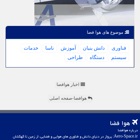
موضوع های هوا فضا
فناوری
دانش بنیان
آموزش
ناسا
خدمات
سیستم
دستگاه
طراحی
اخبار هوافضا
هوافضا-صفحه اصلی
هوا فضا
درباره هوافضا
Aero-Space.ir: پرواز در دنیای دانش و فناوری های هوایی و فضایی، از زمین تا کهکشان