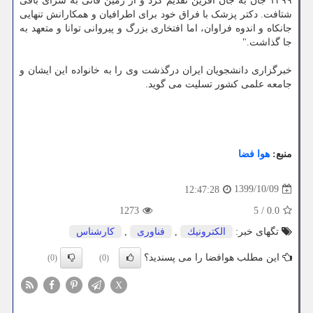
۱۳۹۹ جان به جان آفرین تقدیم کرد و از زمین فانی به سرای باقی
شتافت. دکتر پزشک با فراق خود برای اطرافیان و همکارانش تنهایی
جانکاه و اندوه فراوان، اما افتخاری بزرگ و پیروانی توانا و متعهد به
جا گذاشت."
خبرگزاری دانشجویان ایران درگذشت وی را به خانواده این ایشان و
جامعه علمی کشور تسلیت می گوید.
منبع:
هوا فضا
1399/10/09
12:47:28
1273
5
/
0.0
تگهای خبر:
الكترونیك
,
فناوری
,
كارشناس
این مطلب هوافضا را می پسندید؟
(0)
(0)
X