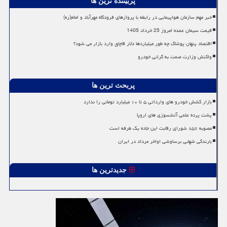
پربیننده ترین ها
خبر مهم سازمان هواپیمایی در رابطه با پروازهای فرودگاه مهرآباد و امام(ره)
قیمت سیمان عمده امروز 25 خرداد 1405
اقتصاد پنهان پوشاک چه طور میلیاردها دلار قاچاق وارد بازار می شود؟
واکنش وزارت صمت به گرانی خودرو
پربحث ترین ها
بازار کشش خودرو های وارداتی ۵ تا ۱۰ میلیارد تومانی را ندارد
پشت پرده علمی آتشسوزی های اروپا
مصوبه ۸۵۶ شورای رقابت این جاده یک طرفه است
بارندگی شهابی برساوشی اواخر مرداد در ایران
جدیدترین ها