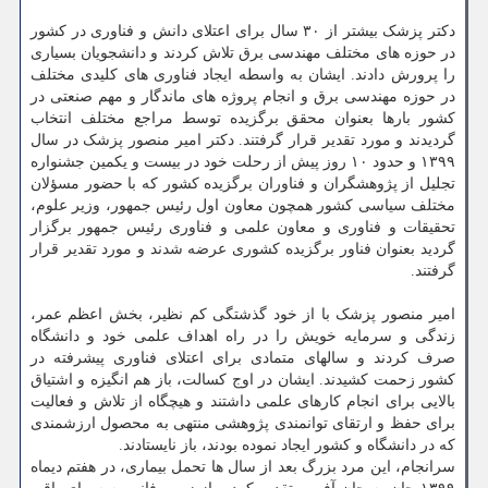
دکتر پزشک بیشتر از ۳۰ سال برای اعتلای دانش و فناوری در کشور
در حوزه های مختلف مهندسی برق تلاش کردند و دانشجویان بسیاری
را پرورش دادند. ایشان به واسطه ایجاد فناوری های کلیدی مختلف
در حوزه مهندسی برق و انجام پروژه های ماندگار و مهم صنعتی در
کشور بارها بعنوان محقق برگزیده توسط مراجع مختلف انتخاب
گردیدند و مورد تقدیر قرار گرفتند. دکتر امیر منصور پزشک در سال
۱۳۹۹ و حدود ۱۰ روز پیش از رحلت خود در بیست و یکمین جشنواره
تجلیل از پژوهشگران و فناوران برگزیده کشور که با حضور مسؤلان
مختلف سیاسی کشور همچون معاون اول رئیس جمهور، وزیر علوم،
تحقیقات و فناوری و معاون علمی و فناوری رئیس جمهور برگزار
گردید بعنوان فناور برگزیده کشوری عرضه شدند و مورد تقدیر قرار
گرفتند.
امیر منصور پزشک با از خود گذشتگی کم نظیر، بخش اعظم عمر،
زندگی و سرمایه خویش را در راه اهداف علمی خود و دانشگاه
صرف کردند و سالهای متمادی برای اعتلای فناوری پیشرفته در
کشور زحمت کشیدند. ایشان در اوج کسالت، باز هم انگیزه و اشتیاق
بالایی برای انجام کارهای علمی داشتند و هیچگاه از تلاش و فعالیت
برای حفظ و ارتقای توانمندی پژوهشی منتهی به محصول ارزشمندی
که در دانشگاه و کشور ایجاد نموده بودند، باز نایستادند.
سرانجام، این مرد بزرگ بعد از سال ها تحمل بیماری، در هفتم دیماه