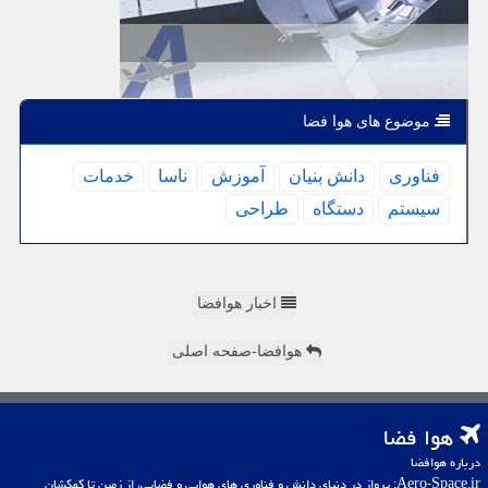
موضوع های هوا فضا
فناوری
دانش بنیان
آموزش
ناسا
خدمات
سیستم
دستگاه
طراحی
اخبار هوافضا
هوافضا-صفحه اصلی
هوا فضا
درباره هوافضا
Aero-Space.ir: پرواز در دنیای دانش و فناوری های هوایی و فضایی، از زمین تا کهکشان