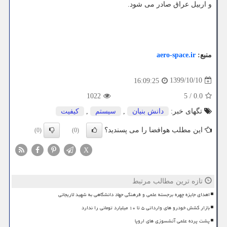
و اربیل عراق صادر می شود.
منبع:
aero-space.ir
1399/10/10
16:09:25
1022
5
/
0.0
تگهای خبر:
دانش بنیان
,
سیستم
,
كیفیت
این مطلب هوافضا را می پسندید؟
(0)
(0)
X
تازه ترین مطالب مرتبط
اهدای جایزه چهره برجسته علمی و فرهنگی جهاد دانشگاهی به شهید لاریجانی
بازار کشش خودرو های وارداتی ۵ تا ۱۰ میلیارد تومانی را ندارد
پشت پرده علمی آتشسوزی های اروپا