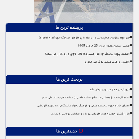
پربیننده ترین ها
خبر مهم سازمان هواپیمایی در رابطه با پروازهای فرودگاه مهرآباد و امام(ره)
قیمت سیمان عمده امروز 25 خرداد 1405
اقتصاد پنهان پوشاک چه طور میلیاردها دلار قاچاق وارد بازار می شود؟
واکنش وزارت صمت به گرانی خودرو
پربحث ترین ها
پژوپارس ۶۴۰ میلیون تومان شد
اعلام ظرفیت پژوهشی هر عضو هیات علمی از حمایت های بنیاد ملی علم
اهدای جایزه چهره برجسته علمی و فرهنگی جهاد دانشگاهی به شهید لاریجانی
بازار کشش خودرو های وارداتی ۵ تا ۱۰ میلیارد تومانی را ندارد
جدیدترین ها