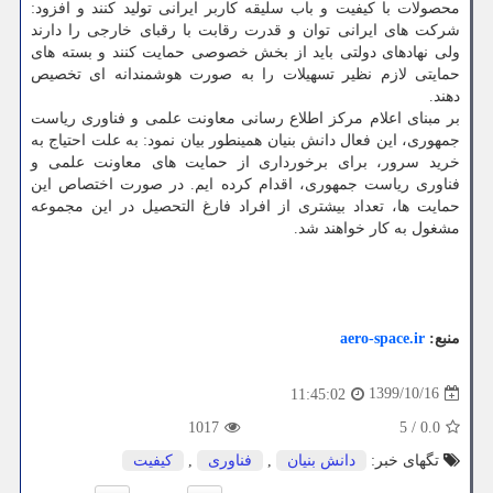
محصولات با کیفیت و باب سلیقه کاربر ایرانی تولید کنند و افزود:
شرکت ­های ایرانی توان و قدرت رقابت با رقبای خارجی را دارند
ولی نهادهای دولتی باید از بخش خصوصی حمایت کنند و بسته­ های
حمایتی لازم نظیر تسهیلات را به صورت هوشمندانه­ ای تخصیص
دهند.
بر مبنای اعلام مرکز اطلاع رسانی معاونت علمی و فناوری ریاست
جمهوری، این فعال دانش ­بنیان همینطور بیان نمود: به علت احتیاج به
خرید سرور، برای برخورداری از حمایت ­های معاونت علمی و
فناوری ریاست جمهوری، اقدام کرده­ ایم. در صورت اختصاص این
حمایت­ ها، تعداد بیشتری از افراد فارغ ­التحصیل در این مجموعه
مشغول به کار خواهند شد.
منبع:
aero-space.ir
1399/10/16
11:45:02
1017
5
/
0.0
تگهای خبر:
دانش بنیان
,
فناوری
,
كیفیت