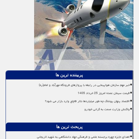
پربیننده ترین ها
خبر مهم سازمان هواپیمایی در رابطه با پروازهای فرودگاه مهرآباد و امام(ره)
قیمت سیمان عمده امروز 25 خرداد 1405
اقتصاد پنهان پوشاک چه طور میلیاردها دلار قاچاق وارد بازار می شود؟
واکنش وزارت صمت به گرانی خودرو
پربحث ترین ها
اهدای جایزه چهره برجسته علمی و فرهنگی جهاد دانشگاهی به شهید لاریجانی