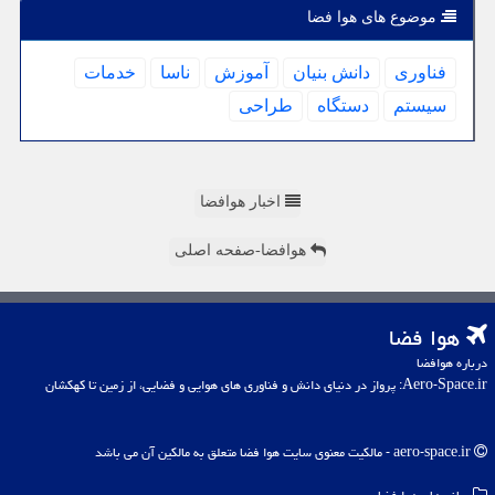
موضوع های هوا فضا
فناوری
دانش بنیان
آموزش
ناسا
خدمات
سیستم
دستگاه
طراحی
اخبار هوافضا
هوافضا-صفحه اصلی
هوا فضا
درباره هوافضا
Aero-Space.ir: پرواز در دنیای دانش و فناوری های هوایی و فضایی، از زمین تا کهکشان
aero-space.ir - مالکیت معنوی سایت هوا فضا متعلق به مالکین آن می باشد