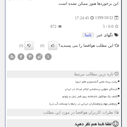
این برخوردها هنوز ممکن نشده است.
1399/10/22
17:24:45
872
5
/
0.0
تگهای خبر:
ناسا
این مطلب هوافضا را می پسندید؟
(0)
(0)
X
تازه ترین مطالب مرتبط
پشت پرده علمی آتشسوزی های اروپا
بارندگی شهابی برساوشی اواخر مرداد در ایران
کشف یک مولکول ناشناخته روی قمر زحل و پلوتو
پژوهش مهم پژوهشگران ایرانی در رابطه با نوسانات آب دریا
نظرات کاربران هوافضا در مورد این مطلب
لطفا شما هم
نظر دهید