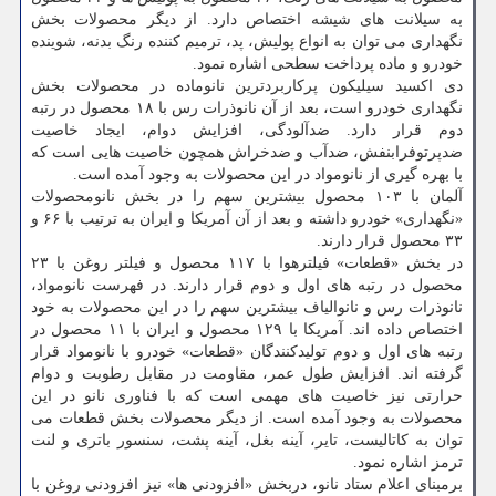
به سیلانت های شیشه اختصاص دارد. از دیگر محصولات بخش
نگهداری می توان به انواع پولیش، پد، ترمیم کننده رنگ بدنه، شوینده
خودرو و ماده پرداخت سطحی اشاره نمود.
دی اکسید سیلیکون پرکاربردترین نانوماده در محصولات بخش
نگهداری خودرو است، بعد از آن نانوذرات رس با ۱۸ محصول در رتبه
دوم قرار دارد. ضدآلودگی، افزایش دوام، ایجاد خاصیت
ضدپرتوفرابنفش، ضدآب و ضدخراش همچون خاصیت هایی است که
با بهره گیری از نانومواد در این محصولات به وجود آمده است.
آلمان با ۱۰۳ محصول بیشترین سهم را در بخش نانومحصولات
«نگهداری» خودرو داشته و بعد از آن آمریکا و ایران به ترتیب با ۶۶ و
۳۳ محصول قرار دارند.
در بخش «قطعات» فیلترهوا با ۱۱۷ محصول و فیلتر روغن با ۲۳
محصول در رتبه های اول و دوم قرار دارند. در فهرست نانومواد،
نانوذرات رس و نانوالیاف بیشترین سهم را در این محصولات به خود
اختصاص داده اند. آمریکا با ۱۲۹ محصول و ایران با ۱۱ محصول در
رتبه های اول و دوم تولیدکنندگان «قطعات» خودرو با نانومواد قرار
گرفته اند. افزایش طول عمر، مقاومت در مقابل رطوبت و دوام
حرارتی نیز خاصیت های مهمی است که با فناوری نانو در این
محصولات به وجود آمده است. از دیگر محصولات بخش قطعات می
توان به کاتالیست، تایر، آینه بغل، آینه پشت، سنسور باتری و لنت
ترمز اشاره نمود.
برمبنای اعلام ستاد نانو، دربخش «افزودنی ها» نیز افزودنی روغن با