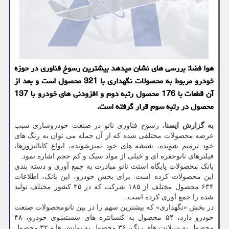
هوا فضا: بررسی های نشان میدهد بیشترین رسوخ فناوری در حوزه
خودرو مربوط به محصولات نگهداری با 321 محصول است و بعد از
آن قطعات با 176 محصول رتبه دوم و افزودنی های خودرو با 137
محصول در رتبه سوم قرار گرفته است.
به گزارش
ایسنا
، رسوخ فناوری نانو در صنعت خودروسازی سبب
عرضه محصولات مختلفی شده که از آن جمله می توان به رنگ های
خود ترمیم شونده، شیشه های خود تمیزشونده، انواع کاتالیزورها،
فیلترهای نانوحفره ای و خیلی از مواد سبک و کم حجم اشاره نمود.
بانک محصولات پایگاه استت نانو مبادرت به جمع آوری و دسته بندی
این محصولات کرده است. برای بخش خودرو، این بانک، اطلاعات
۶۳۴ محصول مختلف از ۱۸۵ شرکت که در ۳۵ کشور مختلف تولید
شده را جمع آوری کرده است.
در بخش «نگهداری» که بیشترین سهم را در بین نانومحصولات صنعت
خودرو دارد، ۵۴ محصول به کنسانتره های شستشوی خودرو، ۴۸
محصول به سیلانت های رنگ، ۳۶ محصول به پولیش ها و ۳۲ محصول