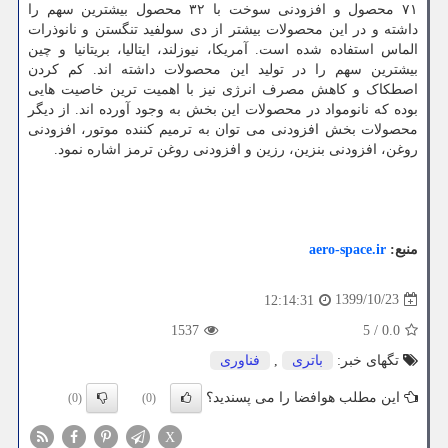
۷۱ محصول و افزودنی سوخت با ۳۲ محصول بیشترین سهم را
داشته و در این محصولات بیشتر از دی سولفید تنگستن و نانوذرات
الماس استفاده شده است. آمریکا، نیوزلند، ایتالیا، بریتانیا و چین
بیشترین سهم را در تولید این محصولات داشته اند. کم کردن
اصطکاک و کاهش مصرف انرژی نیز با اهمیت ترین خاصیت هایی
بوده که نانومواد در محصولات این بخش به وجود آورده اند. از دیگر
محصولات بخش افزودنی می توان به ترمیم کننده موتور، افزودنی
روغن، افزودنی بنزین، رزین و افزودنی روغن ترمز اشاره نمود.
منبع:
aero-space.ir
1399/10/23
12:14:31
1537
5
/
0.0
تگهای خبر:
باتری
,
فناوری
این مطلب هوافضا را می پسندید؟
(0)
(0)
X