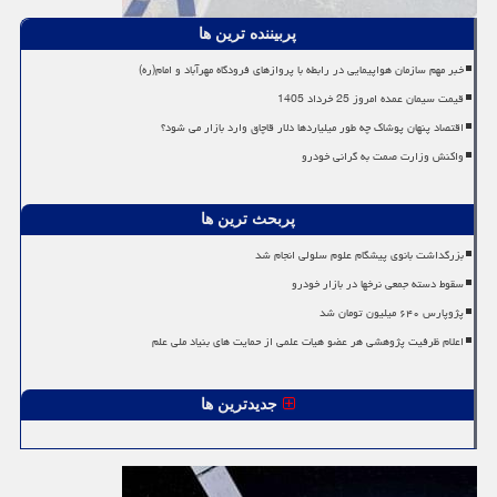
پربیننده ترین ها
خبر مهم سازمان هواپیمایی در رابطه با پروازهای فرودگاه مهرآباد و امام(ره)
قیمت سیمان عمده امروز 25 خرداد 1405
اقتصاد پنهان پوشاک چه طور میلیاردها دلار قاچاق وارد بازار می شود؟
واکنش وزارت صمت به گرانی خودرو
پربحث ترین ها
بزرگداشت بانوی پیشگام علوم سلولی انجام شد
سقوط دسته جمعی نرخها در بازار خودرو
پژوپارس ۶۴۰ میلیون تومان شد
اعلام ظرفیت پژوهشی هر عضو هیات علمی از حمایت های بنیاد ملی علم
جدیدترین ها