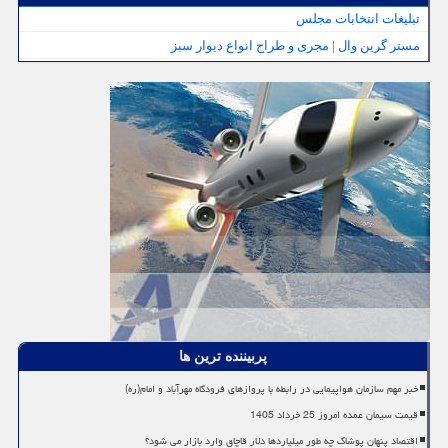
تبلیغات انتخابات مجلس
مستر گرین وال | مجری و طراح انواع دیوار سبز
پربیننده ترین ها
خبر مهم سازمان هواپیمایی در رابطه با پروازهای فرودگاه مهرآباد و امام(ره)
قیمت سیمان عمده امروز 25 خرداد 1405
اقتصاد پنهان پوشاک چه طور میلیاردها دلار قاچاق وارد بازار می شود؟