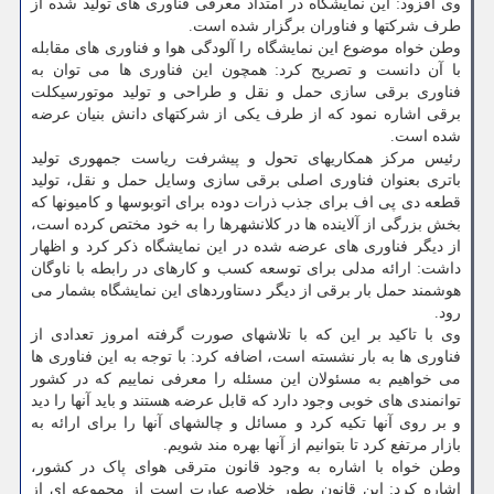
وی افزود: این نمایشگاه در امتداد معرفی فناوری های تولید شده از
طرف شرکتها و فناوران برگزار شده است.
وطن خواه موضوع این نمایشگاه را آلودگی هوا و فناوری های مقابله
با آن دانست و تصریح کرد: همچون این فناوری ها می توان به
فناوری برقی سازی حمل و نقل و طراحی و تولید موتورسیکلت
برقی اشاره نمود که از طرف یکی از شرکتهای دانش بنیان عرضه
شده است.
رئیس مرکز همکاریهای تحول و پیشرفت ریاست جمهوری تولید
باتری بعنوان فناوری اصلی برقی سازی وسایل حمل و نقل، تولید
قطعه دی پی اف برای جذب ذرات دوده برای اتوبوسها و کامیونها که
بخش بزرگی از آلاینده ها در کلانشهرها را به خود مختص کرده است،
از دیگر فناوری های عرضه شده در این نمایشگاه ذکر کرد و اظهار
داشت: ارائه مدلی برای توسعه کسب و کارهای در رابطه با ناوگان
هوشمند حمل بار برقی از دیگر دستاوردهای این نمایشگاه بشمار می
رود.
وی با تاکید بر این که با تلاشهای صورت گرفته امروز تعدادی از
فناوری ها به بار نشسته است، اضافه کرد: با توجه به این فناوری ها
می خواهیم به مسئولان این مسئله را معرفی نماییم که در کشور
توانمندی های خوبی وجود دارد که قابل عرضه هستند و باید آنها را دید
و بر روی آنها تکیه کرد و مسائل و چالشهای آنها را برای ارائه به
بازار مرتفع کرد تا بتوانیم از آنها بهره مند شویم.
وطن خواه با اشاره به وجود قانون مترقی هوای پاک در کشور،
اشاره کرد: این قانون بطور خلاصه عبارت است از مجموعه ای از