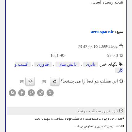
نتیجه رسیده است.
منبع:
aero-space.ir
1399/11/02
23:42:08
1621
5
/
0.0
تگهای خبر:
باتری
,
دانش بنیان
,
فناوری
,
كسب و
كار
این مطلب هوافضا را می پسندید؟
(0)
(0)
X
تازه ترین مطالب مرتبط
اهدای جایزه چهره برجسته علمی و فرهنگی جهاد دانشگاهی به شهید لاریجانی
کشف آنزیمی که پیری را معکوس می کند