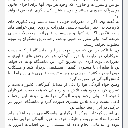
قوانین و مقررات و فناوری که وجود هر دوی آنها برای اجرای قانون
هوای پاک ضروری هستند و بدون داشتن یکی دیگری اثربخش نخواهد
بود.
به گفته وی، اگر ما مقررات خوبی داشته باشیم ولی فناوری های
کاربردی در اختیار نداشته باشیم، مقررات بر روی زمین خواهند ماند
و به عکس اگر شرکتها و موسسات فناورانه، محصولات خوبی
عرضه کنند، ولی مقررات خوبی نباشد، زحمات پژوهشگران به نتیجه
مطلوب نخواهد رسید.
وی با تاکید بر این که بدین جهت در این نمایشگاه از کلیه دست
اندرکاران در رابطه با حوزه آلودگی هوا در بخش های فناوری و
مقررات دعوت کرده ایم، تصریح کرد: این نمایشگاه بهانه ای خواهد
بود تا فناوران با مسئولان گفتمان مستقیمی برقرار کنند و مشکلات
خودرا مطرح کنند تا جهشی در زمینه توسعه فناوری های در رابطه با
کاهش آلودگی هوا صورت گیرد.
وطن خواه آلودگی هوا را یکی از مسائل گلوگاهی کشور دانست و
تصریح کرد: باوجود همه تلاش ها و زحماتی که همه دست اندرکاران
کشیده اند، ولی وجود پدیده آلودگی هوا نشان میدهد این زحمات
کافی نیست و باید تلاش بیشتری صورت گیرد و نمایشگاه امروز نیز
حرکتی در این راستا خواهد بود.
وی اشاره کرد: این مرکز با برگزاری نمایشگاه می خواهد اعلام نماید
که در امتداد ماموریت و جایگاه خود، به حوزه آلودگی هوا بی تفاوت
نبوده و اقداماتی انجام داده که قسمتی از این اقدامات امروز به