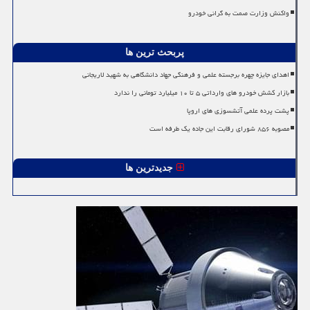
واکنش وزارت صمت به گرانی خودرو
پربحث ترین ها
اهدای جایزه چهره برجسته علمی و فرهنگی جهاد دانشگاهی به شهید لاریجانی
بازار کشش خودرو های وارداتی ۵ تا ۱۰ میلیارد تومانی را ندارد
پشت پرده علمی آتشسوزی های اروپا
مصوبه ۸۵۶ شورای رقابت این جاده یک طرفه است
جدیدترین ها