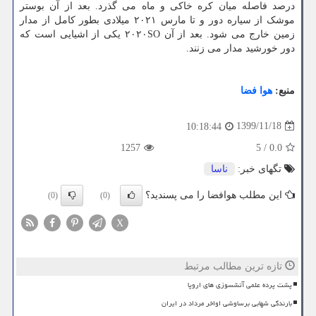
درصد فاصله میان کره خاکی و ماه می گذرد. بعد از آن بوستر
موشک از سیاره دور و تا مارس ۲۰۲۱ میلادی بطور کامل از مدار
زمین خارج می شود. بعد از آن ۲۰۲۰SO یکی از اشیایی است که
دور خورشید مدار می زنند.
منبع:
هوا فضا
1399/11/18
10:18:44
1257
5
/
0.0
تگهای خبر:
ناسا
این مطلب هوافضا را می پسندید؟
(0)
(0)
X
تازه ترین مطالب مرتبط
پشت پرده علمی آتشسوزی های اروپا
بارندگی شهابی برساوشی اواخر مرداد در ایران