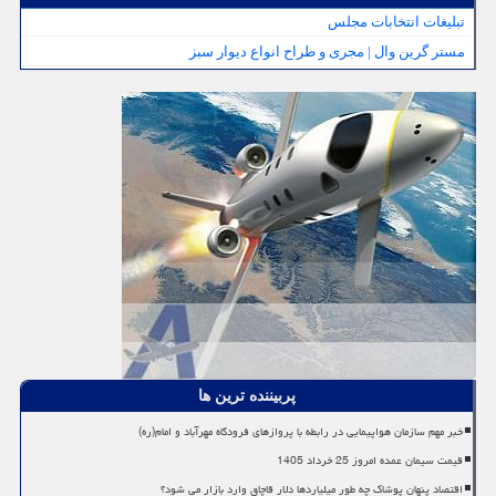
تبلیغات انتخابات مجلس
مستر گرین وال | مجری و طراح انواع دیوار سبز
پربیننده ترین ها
خبر مهم سازمان هواپیمایی در رابطه با پروازهای فرودگاه مهرآباد و امام(ره)
قیمت سیمان عمده امروز 25 خرداد 1405
اقتصاد پنهان پوشاک چه طور میلیاردها دلار قاچاق وارد بازار می شود؟