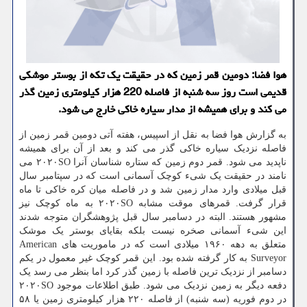
هوا فضا: دومین قمر زمین که در حقیقت یک تکه از بوستر موشکی
قدیمی است روز سه شنبه از فاصله 220 هزار کیلومتری زمین گذر
می کند و برای همیشه از مدار سیاره خاکی خارج می شود.
به گزارش هوا فضا به نقل از اسپیس، هفته آتی دومین قمر زمین از
فاصله نزدیک سیاره خاکی گذر می کند و بعد از آن برای همیشه
ناپدید می شود. قمر دوم زمین که ستاره شناسان آنرا ۲۰۲۰SO می
نامند در حقیقت یک شیء کوچک آسمانی است که در سپتامبر سال
قبل میلادی وارد مدار زمین شد و در فاصله میان کره خاکی تا ماه
قرار گرفت. قمرهای موقت مشابه ۲۰۲۰SO به ماه کوچک نیز
مشهور هستند. البته در دسامبر سال قبل پژوهشگران متوجه شدند
این شیء آسمانی صخره نیست بلکه بقایای بوستر یک موشک
متعلق به دهه ۱۹۶۰ میلادی است که در ماموریت های American
Surveyor به کار گرفته شده بود. این قمر کوچک غیر معمول در یکم
دسامبر از نزدیک ترین فاصله با زمین گذر کرد اما بنظر می رسد یک
دفعه دیگر به زمین نزدیک می شود. طبق اطلاعات موجود ۲۰۲۰SO
در دوم فوریه (سه شنبه) از فاصله ۲۲۰ هزار کیلومتری زمین یا ۵۸