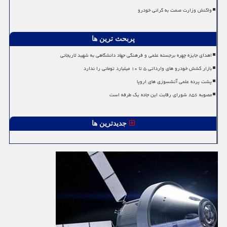
واکنش وزارت صمت به گرانی خودرو
پربحث ترین ها
اهدای جایزه چهره برجسته علمی و فرهنگی جهاد دانشگاهی به شهید لاریجانی
بازار کشش خودرو های وارداتی ۵ تا ۱۰ میلیارد تومانی را ندارد
پشت پرده علمی آتشسوزی های اروپا
مصوبه ۸۵۶ شورای رقابت این جاده یک طرفه است
جدیدترین ها