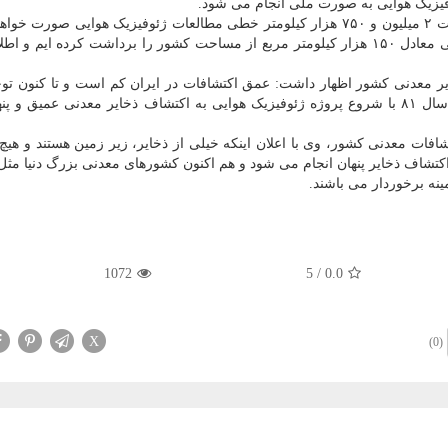
وفیزیک هوایی به صورت ملی انجام می شود.
رئیس سازمان زمین شناسی تصریح کرد: در اولویت نخست ۲ میلیون و ۷۵۰ هزار کیلومتر خطی مطالعات ژئوفیزیک هوایی ص
که هم اکنون به صورت ملی حدود ۶۴۰ هزار کیلومتر خطی معادل ۱۵۰ هزار کیلومتر مربع از مساحت کشور را برداشت کرده ای
ر معدنی کشور اظهار داشت: عمق اکتشافات در ایران کم است و تا کنون توج
اکتشافات سطحی بوده که به همین دلیل این سازمان از سال ۸۱ با شروع پروژه ژئوفیزیک هوایی به اکتشاف ذخایر معدنی عمی
ات معدنی کشور، وی با اعلان اینکه خیلی از ذخایر، زیر زمین هستند و هیچ 
کتشاف ذخایر پنهان انجام می شود و هم اکنون کشورهای معدنی بزرگ دنیا مثل 
مینه برخوردار می باشند.
1072
5
/
0.0
X
(0)