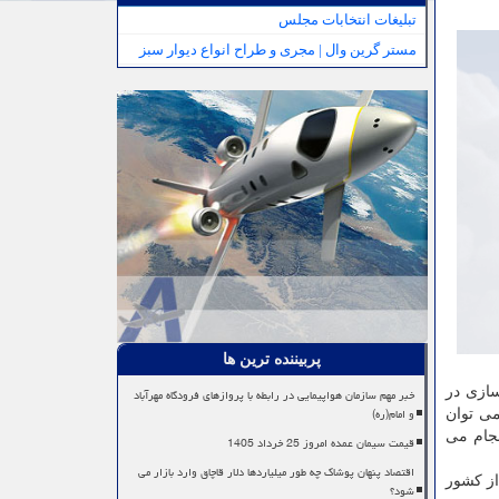
تبلیغات انتخابات مجلس
مستر گرین وال | مجری و طراح انواع دیوار سبز
پربیننده ترین ها
سازی در
خبر مهم سازمان هواپیمایی در رابطه با پروازهای فرودگاه مهرآباد
و امام(ره)
ی توان
جام می
قیمت سیمان عمده امروز 25 خرداد 1405
اقتصاد پنهان پوشاک چه طور میلیاردها دلار قاچاق وارد بازار می
از کشور
شود؟