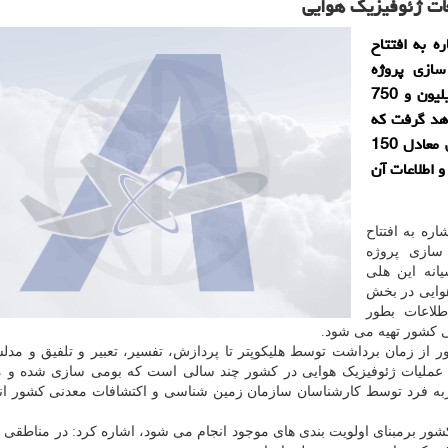
ه به افتتاح
سازی پروژه
ژئوفیزیک هوابرد، اظهار داشت: در اولویت نخست 2 میلیون و 750
اهد گرفت که
هم اکنون به صورت ملی حدود 640 هزار کیلومتر خطی معادل 150
 اطلاعات آن
اره به افتتاح
سازی پروژه
یانه این هلی
هوایی در بخش
طلاعات بطور
 کشور تهیه می شود.
ور از زمان برداشت توسط هلیکوپتر تا پردازش، تفسیر، تعبیر و تلفیق و مدل
 عملیات ژئوفیزیک هوایی در کشور چند سالی است که بومی سازی شده و م
به فرد توسط کارشناسان سازمان زمین شناسی و اکتشافات معدنی کشور ان
کشور برمبنای اولویت بندی های موجود انجام می شود، اشاره کرد: در مناطقی 