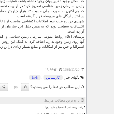
که امکان وجود ذخایر پنهان وجود داشته باشد، عملیات ژئ
در اختیار ارگان های مربوطه قرار گرفته است.
شهیدی درباره علت نبود اطلاعات اکتشافی مناسب از ذخای
آورده است.
برمبنای اعلام روابط عمومی سازمان زمین شناسی و اکتشاف
آنها روی زمین وجود ندارد، اضافه کرد: به کمک این روش ا
استرالیا و چین نیز از امکانات و منابع بسیار زیادی دراین ز
1399/11/20
13:36:01
تگهای خبر:
كارشناس
,
ناسا
این مطلب هوافضا را می پسندید؟
(0)
تازه ترین مطالب مرتبط
پشت پرده علمی آتشسوزی های اروپا
بارندگی شهابی برساوشی اواخر مرداد در ایران