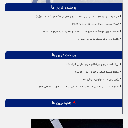
پربیننده ترین ها
خبر مهم سازمان هواپیمایی در رابطه با پروازهای فرودگاه مهرآباد و امام(ره)
قیمت سیمان عمده امروز 25 خرداد 1405
اقتصاد پنهان پوشاک چه طور میلیاردها دلار قاچاق وارد بازار می شود؟
واکنش وزارت صمت به گرانی خودرو
پربحث ترین ها
بزرگداشت بانوی پیشگام علوم سلولی انجام شد
سقوط دسته جمعی نرخها در بازار خودرو
پژوپارس ۶۴۰ میلیون تومان شد
اعلام ظرفیت پژوهشی هر عضو هیات علمی از حمایت های بنیاد ملی علم
جدیدترین ها