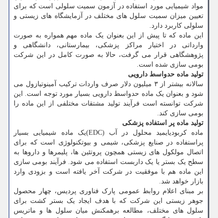
مواد شیمیایی مورد استفاده در آزمون سمیت سلولی است که برای
تعیین میزان سمیت سلول­ های مختلف در آزمایشگاه­ های زیستی و
سلولی کاربرد دارد.
این ماده که تا پیش از این بعنوان یک ماده مهم همواره به صورت
وارداتی در اختیار مراکز پزشکی، بیمارستانی، دانشگاهی و
پژوهشگاهی قرار می ­گرفت، حالا به صورت کامل در این شرکت
بومی­ سازی شده است.
تولید ماده حدواسط دارویی
سالانه بیشتر از ۳ میلیون دلار صرف واردات ترکیب آمینوتیازول می
­شود و بعنوان یک ماده حدواسط دارویی بسیار مورد توجه است. این
شرکت توانسته است فرآیند تولید مشتقات مختلفی از این ماده را
بومی­ سازی کند.
تولید ماده پر استفاده پزشکی
ماده کربودی­ایمید محلول در آب (EDC)یک ماده شیمیایی بسیار
پراستفاده در صنایع پزشکی، شیمی و بیوتکنولوژی است که برای
اتصال مولکول ­های زیستی همچون پروتئین ­ها، پلیمر­ها و داروها به
سطح یک بستر یا یک داربست استفاده می ­شود. فرآیند بومی ­سازی
این ماده هم با موفقیت در شرکت آخر یافته است و بزودی وارد
بازار خواهد شد.
بر مبنای اعلام روابط عمومی پارک فناوری پردیس، چهار محصول
جوهر زیستی این شرکت که با هدف ایجاد یک بستر کشت برای
سلول ­های مختلف، مطالعه برهم­کنش میان سلول ­ها و ماتریس