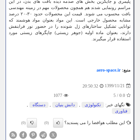
پلیمری و جایگزین بخش­ های صدمه ­دیده بافت ­های بدن، در این
مراسم رونمایی شدند هم همچون محصولات مهم در زمینه مهندسی
بافت محسوب می­ شوند. قیمت این محصولات حدود ۳۰-۲۰ درصد
مشابه محصول خارجی است. این مواد بعنوان مواد هوشمند که
توانایی تشکیل ساختارهای ژل ­شونده را در حضور نور فرابنفش
دارند، بعنوان ماده اولیه (جوهر زیستی) چاپگرهای زیستی مورد
استفاده قرار می­گیرند.
منبع:
aero-space.ir
1399/11/21
20:50:32
1077
5
/
0.0
تگهای خبر:
تكنولوژی
,
دانش بنیان
,
دستگاه
,
فناوری
این مطلب هوافضا را می پسندید؟
(0)
(0)
X