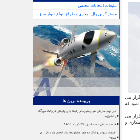
تبلیغات انتخابات مجلس
مستر گرین وال | مجری و طراح انواع دیوار سبز
گزار می
پربیننده ترین ها
شود که
خبر مهم سازمان هواپیمایی در رابطه با پروازهای فرودگاه مهرآباد
و امام(ره)
گزار می
مکاری و
قیمت سیمان عمده امروز 25 خرداد 1405
اقتصاد پنهان پوشاک چه طور میلیاردها دلار قاچاق وارد بازار می
شود؟