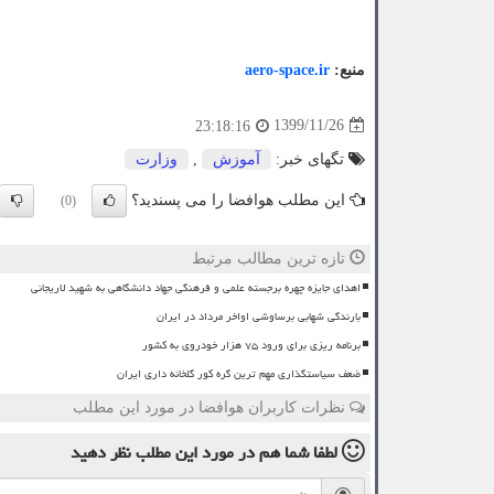
منبع:
aero-space.ir
1399/11/26
23:18:16
تگهای خبر:
آموزش
,
وزارت
این مطلب هوافضا را می پسندید؟
(0)
تازه ترین مطالب مرتبط
اهدای جایزه چهره برجسته علمی و فرهنگی جهاد دانشگاهی به شهید لاریجانی
بارندگی شهابی برساوشی اواخر مرداد در ایران
برنامه ریزی برای ورود ۷۵ هزار خودروی به کشور
ضعف سیاستگذاری مهم ترین گره کور گلخانه داری ایران
نظرات کاربران هوافضا در مورد این مطلب
لطفا شما هم
در مورد این مطلب
نظر دهید