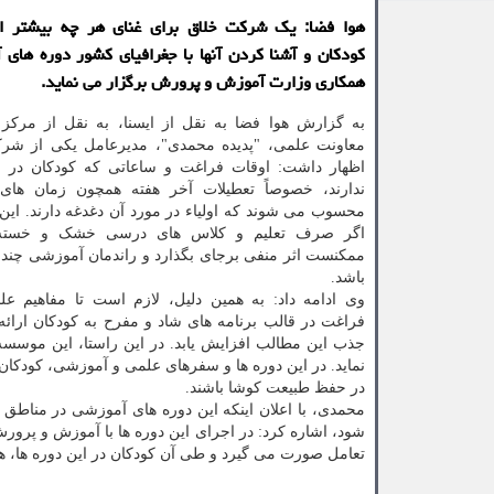
هوا فضا: یک شرکت خلاق برای غنای هر چه بیشتر ا
کودکان و آشنا کردن آنها با جغرافیای کشور دوره های آ
همکاری وزارت آموزش و پرورش برگزار می نماید.
به گزارش هوا فضا به نقل از ایسنا، به نقل از مرکز 
معاونت علمی، "پدیده محمدی"، مدیرعامل یکی از شر
اظهار داشت: اوقات فراغت و ساعاتی که کودکان در
ندارند، خصوصاً تعطیلات آخر هفته همچون زمان های
محسوب می شوند که اولیاء در مورد آن دغدغه دارند. این
اگر صرف تعلیم و کلاس های درسی خشک و خسته 
ممکنست اثر منفی برجای بگذارد و راندمان آموزشی چندان
باشد.
وی ادامه داد: به همین دلیل، لازم است تا مفاهیم عل
فراغت در قالب برنامه های شاد و مفرح به کودکان ارائ
جذب این مطالب افزایش یابد. در این راستا، این موسس
نماید. در این دوره ها و سفرهای علمی و آموزشی، کودکان 
در حفظ طبیعت کوشا باشند.
محمدی، با اعلان اینکه این دوره های آموزشی در مناطق م
شود، اشاره کرد: در اجرای این دوره ها با آموزش و پرو
تعامل صورت می گیرد و طی آن کودکان در این دوره ها، هم