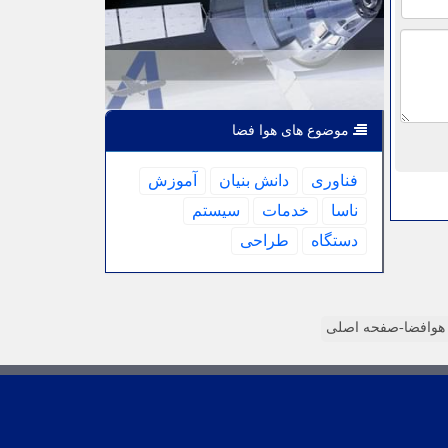
موضوع های هوا فضا
فناوری
دانش بنیان
آموزش
ناسا
خدمات
سیستم
دستگاه
طراحی
وافضا-صفحه اصلی