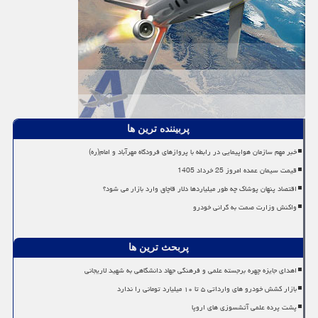
پربیننده ترین ها
خبر مهم سازمان هواپیمایی در رابطه با پروازهای فرودگاه مهرآباد و امام(ره)
قیمت سیمان عمده امروز 25 خرداد 1405
اقتصاد پنهان پوشاک چه طور میلیاردها دلار قاچاق وارد بازار می شود؟
واکنش وزارت صمت به گرانی خودرو
پربحث ترین ها
اهدای جایزه چهره برجسته علمی و فرهنگی جهاد دانشگاهی به شهید لاریجانی
بازار کشش خودرو های وارداتی ۵ تا ۱۰ میلیارد تومانی را ندارد
پشت پرده علمی آتشسوزی های اروپا