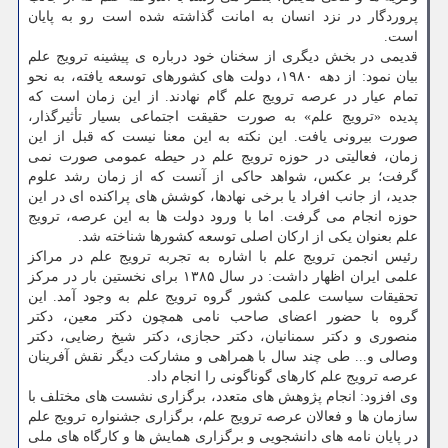
پروردگار در نزد انسان به امانت گذاشته شده است رو به پایان
است.
قدیمی در بخش دیگری از سخنان خود درباره ی پیشینه ترویج علم
بیان نمود: از دهه ۱۹۸۰، دولت های کشورهای توسعه یافته، به نحو
تمام عیار در عرصه ترویج علم گام نهادند. از این زمان است که
پدیده «ترویج علم» به صورت حقیقت اجتماعی بسیار تأثیرگذار،
صورت بیرونی یافت. این نکته به این معنا نیست که قبل از این
زمان، فعالیتی در حوزه ترویج علم در حیطه عمومی صورت نمی
گرفت؛ بر عکس، شواهد حاکی از آنست که از زمان رشد علوم
جدید، از جانب افراد یا برخی نهادها، کوشش های پراکنده ای در این
حوزه انجام می گرفت. اما با ورود دولت ها به این عرصه، ترویج
علم بعنوان یکی از ارکان اصلی توسعه کشورها شناخته شد.
رئیس انجمن ترویج علم با اشاره به تجربه ترویج علم در مراکز
علمی ایران اظهار داشت: در سال ۱۳۸۵ برای نخستین بار در مرکز
تحقیقات سیاست علمی کشور گروه ترویج علم به وجود آمد. این
گروه با حضور اعضای صاحب نامی همچون دکتر معین، دکتر
منصوری و دکتر سمنانیان، دکتر حجازی، دکتر شیخ رضایی، دکتر
وصالی و... طی چند سال با همراهی و مشارکت دیگر نقش آفرینان
عرصه ترویج علم کارهای گوناگونی را انجام داد.
وی افزود: انجام پژوهش های متعدد، برگزاری نشست های مختلف با
سازمان ها و فعالان عرصه ترویج علم، برگزاری جشنواره ترویج علم
در پایان نامه های دانشجویی و برگزاری همایش ها و کارگاه های ملی