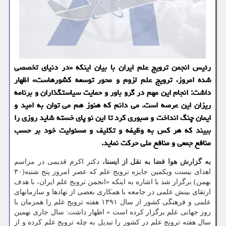
رئیس انجمن ترویج علم ایران با بیان اینکه «در دنیای تخصصی
شده امروز، ترویج علم لزوم و محور توسعه کشورهاست» اظهار
داشت: انجام این مهم در گرو باور و حمایت سیاستگذاران و برنامه
ریزان این عرصه است. می دانم که هنوز هم می توان به امید و
ایمان چنگ انداخت و صبوری کرد تا این نو پای خسته شاید روزی را
ببیند که هر کس به وظیفه و تکلیف و مسئولیت خود بر حسب
منافع جمعی و منافع ملی حرکت نماید.
به گزارش هوا فضا به نقل از ایسنا،
دکتر اکرم قدیمی در مراسم
اهدای بیست ویکمین جایزه ترویج علم که عصر امروز پنج شنبه(۳۰
بهمن) برگزار شد با اشاره به اینکه «انجمن ترویج علم ایران، با هدف
ارتقای بینش علمی در جامعه با همکاری بعضی از نهادها و سازمان­های
علمی و فرهنگی کشور از سال ۱۳۹۱ هفته ترویج علم را همزمان با
روز جهانی علم برگزار کرده است » اظهار داشت: سال جاری نهمین
سال هفته ترویج علم در کشور را تبدیل به چله ترویج علم کرده و از