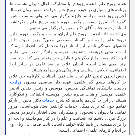
هفته ترویج علم تا هفته پژوهش با مشارکت فعال دبیران نشست ها،
برنامه های بسیاری در حوزه ترویج علم اجرا شد. طبق روال هرساله
آخرین روز هفته مراسم جایزه برگزار می شد ولی به سبب شیوه
کووید-۱۹ امروز بیست و یکمین دوره جایزه ترویج علم و نکوداشت
استاد ارجمند جناب آقای دکتر معین را برگزار می نماییم.
وی ادامه داد: انجمن ترویج علم ایران، بیست و یکمین دوره جایزه
ترویج علم را به نام “استاد مصطفی معین” مزین نموده تا از
تلاشهای خستگی نایذیر این استاد فرزانه تجلیل کند. افتخار داریم که
از شخصیتی فرهیخته، دانشمند، نمونه و ماندگار تقدیر می نماییم.
آنچه دکتر معین را از دیگر هم قطاران خود متمایز می کند، شخصیت
چند بعدی شان است، ایشان علاوه بر بعد علمی در سایر ابعاد
اجتماعی، اخلاقی، سیاسی و فرهنگی هم سرآمد هستند.
رئیس انجمن ترویج علم ایران بیان نمود: استاد در کارنامه خود علاوه
بر کارهای چشم گیر علمی، عهده دار مناصبی همچون
وزارت
،
ریاست دانشگاه، نمایندگی مجلس، موسس و رئیس چندین انجمن
علمی، موسس و هیات مدیره چندین موسسه اجتماعی و نیکوکاری
هستند. در این جا گردهم نیامدیم که شرح
خدمات
دکتر معین را بازگو
نماییم چون که برای همگان خدمات گرانقدر استاد هویداست. امروز
تمامی ما بعنوان دانشجویان و همکاران استاد افتخار داریم در محضر
بزرگ مردی باشیم که انسانیت و علم را در کنار هم داشته و آنچه او
را برای همیشه در یادها نگاه خواهد داشت، ثابت قدمی بی ریای وی
بر انجام کارهای علمی- اجتماعی است.