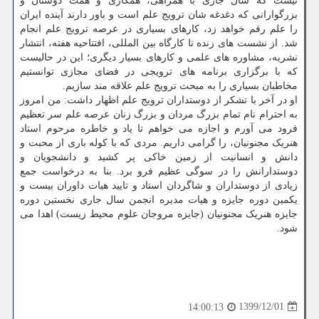
نیست که سال جاری با همراهی، همکاری و همت دوستان و
بزرگوارانی که دغدغه شان ترویج علم است و باور دارند آینده ایران
را علم رقم خواهد زد، کارهای بسیاری در عرصه ترویج علم انجام
شد. از نشست های زنده تا کارگاه بین المللی، افتتاحیه هفته، انتشار
نشریه، مشاوره های علمی و کارهای بسیار دیگری؛ این در حالیست
که با برگزاری برنامه های ترویجی در فضای مجازی توانستیم
مخاطبان بسیاری را به مبحث ترویج علم علاقه مند سازیم.
او در آخر با تشکر از دوستداران ترویج علم اظهار داشت: من امروز
به احترام نام تمام بزرگ مردان و بزرگ زنان عرصه علم سر تعظیم
فرود می آورم و اجازه می خواهم تا یاد و خاطره مرحوم استاد
هنریک مجنونیان، را گرامی داریم. مردی که با کوله باری از محبت و
دانش و انسانیت از زمین خاکی پر کشید و دانشجویان و
دوستدارانش را در سوگی عظیم فرو برد. بنا به درخواست جمع
زیادی از دوستداران و شاگردان استاد و تایید هیات داوران بیست و
یکمین دوره جایزه و هیات مدیره انجمن سال جاری نخستین دوره
جایزه هنریک مجنونیان (جایزه مروجان علوم محیط زیست) اهدا می
شود.
1399/12/01
14:00:13