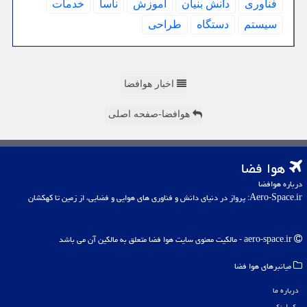
فناوری
دانش بنیان
آموزش
ناسا
خدمات
سیستم
دستگاه
طراحی
اخبار هوافضا
هوافضا-صفحه اصلی
هوا فضا
درباره هوافضا
Aero-Space.ir: پرواز در دنیای دانش و فناوری های هوایی و فضایی، از زمین تا کهکشان
aero-space.ir - مالکیت معنوی سایت هوا فضا متعلق به مالکین آن می باشد
میانبرهای هوا فضا
درباره ما
بک لینک