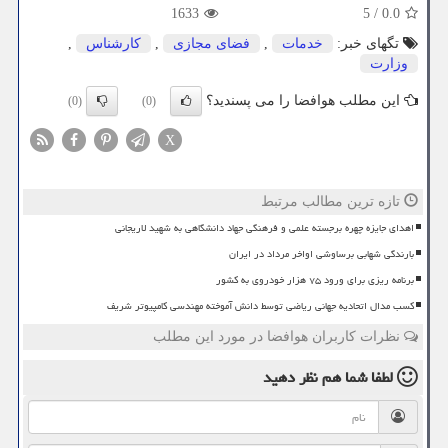
1633
5
/
0.0
تگهای خبر:
خدمات
,
فضای مجازی
,
كارشناس
,
وزارت
این مطلب هوافضا را می پسندید؟
(0)
(0)
X
تازه ترین مطالب مرتبط
اهدای جایزه چهره برجسته علمی و فرهنگی جهاد دانشگاهی به شهید لاریجانی
بارندگی شهابی برساوشی اواخر مرداد در ایران
برنامه ریزی برای ورود ۷۵ هزار خودروی به کشور
کسب مدال اتحادیه جهانی ریاضی توسط دانش آموخته مهندسی کامپیوتر شریف
نظرات کاربران هوافضا در مورد این مطلب
لطفا شما هم
نظر دهید