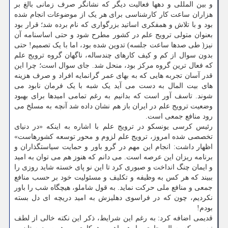
و بین المللی و دهها فعالیت دیگر که نشانگر صرف زمانی بالغ بر
هزاران ساعت کار کارشناسی برای هر یک از موضوعات انجام شده
بود و با تلاش و همفکری اساتید بزرگواری که نام برده شد؛ قرار بود
بعنوان متولی ترویج علم در کشور مطرح شود و حتی اساسنامه آن
نیز( طی صدها ساعت جلسه) تدوین شده بود، اما با یک تصمیم! حتی
بدون سوال از کم و کیف کارهای چندساله، ناگهان گروه ترویج علم
که فعال ترین گروه مرکز بود، منحل شد. جای سوال است؛ چرا این
قدر آسان تجربه هایی که به بهای عمر گرانمایه افراد و صرف هزینه
های بیت المال به دست می آید یک شبه با یک فرمان نابود می
شوند. تاسف آور است که بدانیم به رغم تمامی امیدها برای بهبود
وضعیت ترویج علم در ایران باز هم نشان داده شد آنچه به مسلخ می
رود منافع جمعی است.
رئیس کرسی یونسکو در ترویج علم با اشاره به اینکه «در دنیای
تخصصی شده امروز، ترویج علم لزوم و محور توسعه کشورهاست»
اظهار داشت: انجام این مهم در گرو باور و حمایت سیاستگذاران و
برنامه ریزان این عرصه است. می دانم که هنوز هم می توان به امید
و ایمان چنگ انداخت و صبوری کرد تا این نو پای خسته شاید روزی را
ببیند که هر کس به وظیفه و تکلیف و مسئولیت خود بر حسب منافع
جمعی و منافع ملی حرکت نماید. به قول شاملو، هیچگاه شب را باور
نکردیم، چون که در فراسوی دهلیزش به امید دریچه ای دل بسته
بودم!
قدیمی اضافه کرد: به رغم این شرایط، ذکر این نکته خالی از لطف