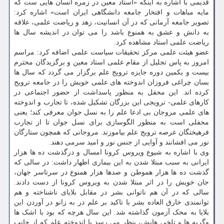
قدیمی با اشاره به اینکه «استاد معین در زمره انسان هایی ست که
مایه مباهات و افتخار جامعه دانشگاهی ایران است» اشاره کرد:
تصویر جامعه آرمانی که در آن انسانیت، زهد و ریاضت علمی، علاقه
به دانش و عشق به همنوع باشد را می توان در اندیشه سال ها
ریاضت علمی استاد مشاهده کرد.
عضو هیئت علمی مرکز تحقیقات سیاست علمی اضافه کرد: مراسم
امروز به پاس تجلیل از مقام علمی استاد معین و برگزیدگان محترم
بیست و یکمین دوره جایزه ترویج علم برگزار می گردد که سال ها
بسان چراغی فروزان اندوخته­ های علمی خویش را در جامعه ترویج
کرده اند. این محفل به منظور پاسداشت از حضور اجتماعی در
کارهای علمی- ترویجی این بزرگان تشکیل شده، تا تجارب و اندوخته
های علمی مروجان بی ادعا علم را به نسل جوان معرفی کند؛ یعنی
محفلی است به منظور الگوسازی برای نسل جوان تا از تجارب
فرهیختگان عرصه ترویج علم بیاموزند. مروجانی که همچون ستارگان
نور می افشانند و آوایی از جنس نور و امید سرمی دهند.
وی با اشاره به شیوع ویروس کرونا امسال و درگذشت ده ها هزار
ایرانی به سبب مبتلا شدن به این بیماری اظهار داشت: در سالی که
گذشت ده ها هزار هموطن و صدها هزار همنوع در سرتاسر جهان،
جان خویش را در اثر مبتلا شدن به ویروس کرونا از دست دادند.
سالی که در آن هم ناتوانی بشر در مقابل بلایای ناشناخته و هم
توانمندی خارق العاده بشر با تاکید بر علم در به زانو در آوردن این
بلایا به محک آزمون گذاشته شد. این سال هرچه که بود با اشک ها
وگریه ها و تلخی هایش، بنظر می رسد با اندوخته علم که از جانب