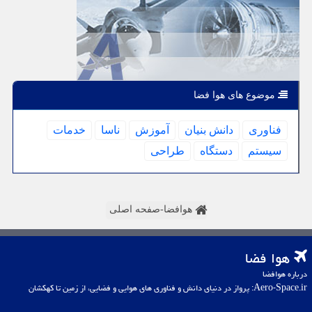
موضوع های هوا فضا
فناوری
دانش بنیان
آموزش
ناسا
خدمات
سیستم
دستگاه
طراحی
هوافضا-صفحه اصلی
هوا فضا
درباره هوافضا
Aero-Space.ir: پرواز در دنیای دانش و فناوری های هوایی و فضایی، از زمین تا کهکشان