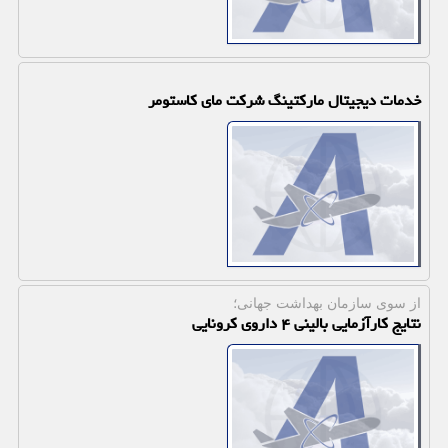
خدمات دیجیتال ماركتینگ شركت مای كاستومر
از سوی سازمان بهداشت جهانی؛
نتایج كارآزمایی بالینی ۴ داروی كرونایی