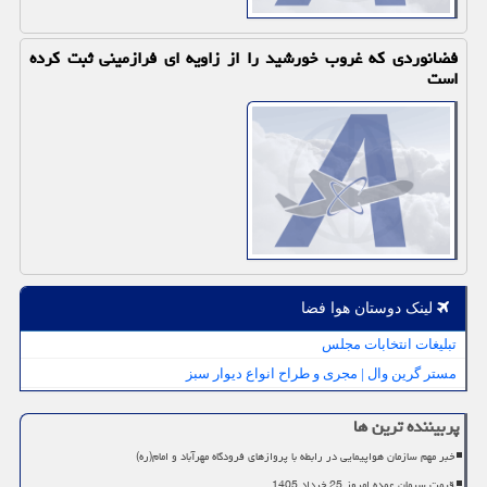
فضانوردی كه غروب خورشید را از زاویه ای فرازمینی ثبت كرده
است
لینک دوستان هوا فضا
تبلیغات انتخابات مجلس
مستر گرین وال | مجری و طراح انواع دیوار سبز
پربیننده ترین ها
خبر مهم سازمان هواپیمایی در رابطه با پروازهای فرودگاه مهرآباد و امام(ره)
قیمت سیمان عمده امروز 25 خرداد 1405