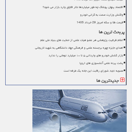
اقتصاد پنهان پوشاک چه طور میلیاردها دلار قاچاق وارد بازار می شود؟
واکنش وزارت صمت به گرانی خودرو
قیمت طلا و سکه امروز 29 خرداد 1405
پربحث ترین ها
اعلام ظرفیت پژوهشی هر عضو هیات علمی از حمایت های بنیاد ملی علم
اهدای جایزه چهره برجسته علمی و فرهنگی جهاد دانشگاهی به شهید لاریجانی
بازار کشش خودرو های وارداتی ۵ تا ۱۰ میلیارد تومانی را ندارد
پشت پرده علمی آتشسوزی های اروپا
مصوبه ۸۵۶ شورای رقابت این جاده یک طرفه است
جدیدترین ها