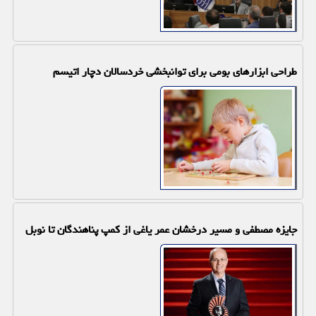
طراحی ابزارهای بومی برای توانبخشی خردسالان دچار اتیسم
جایزه مصطفی و مسیر درخشان عمر یاغی از کمپ پناهندگان تا نوبل