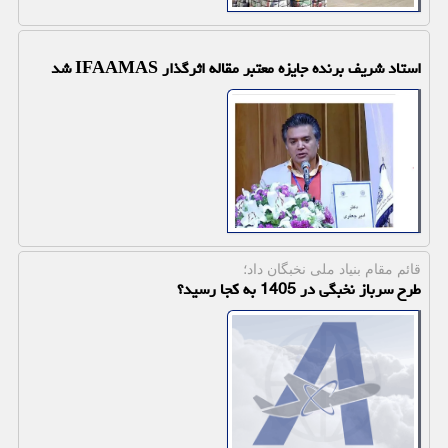
استاد شریف برنده جایزه معتبر مقاله اثرگذار IFAAMAS شد
قائم مقام بنیاد ملی نخبگان داد؛
طرح سرباز نخبگی در 1405 به کجا رسید؟