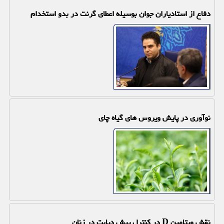
دفاع از استادیاران جوان بوسیله اعطای گرنت در بدو استخدام
نوآوری در پایش ویروس های گیاه چای
نقش ویتامین D در کنترل پیش دیابت در زنان