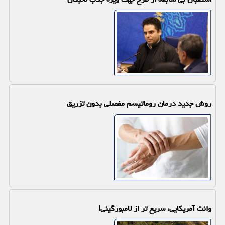
روش جدید درمان روماتیسم مفصلی بدون تزریق
وانت آمریکایی، سریع تر از لامبورگینی!