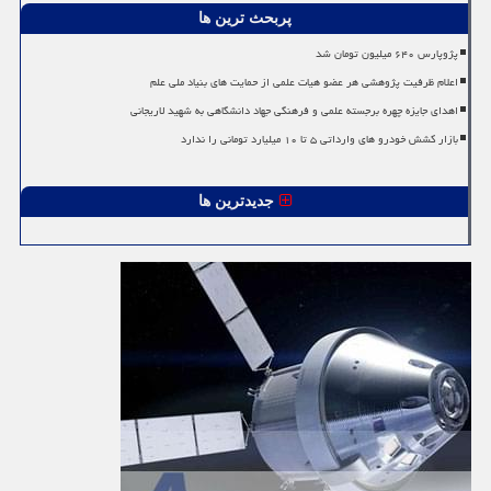
پربحث ترین ها
پژوپارس ۶۴۰ میلیون تومان شد
اعلام ظرفیت پژوهشی هر عضو هیات علمی از حمایت های بنیاد ملی علم
اهدای جایزه چهره برجسته علمی و فرهنگی جهاد دانشگاهی به شهید لاریجانی
بازار کشش خودرو های وارداتی ۵ تا ۱۰ میلیارد تومانی را ندارد
جدیدترین ها