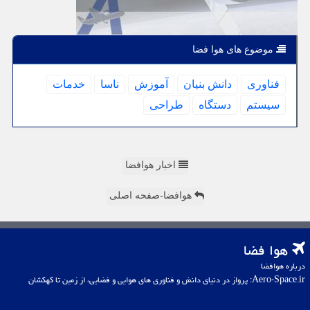
موضوع های هوا فضا
فناوری
دانش بنیان
آموزش
ناسا
خدمات
سیستم
دستگاه
طراحی
اخبار هوافضا
هوافضا-صفحه اصلی
هوا فضا
درباره هوافضا
Aero-Space.ir: پرواز در دنیای دانش و فناوری های هوایی و فضایی، از زمین تا کهکشان