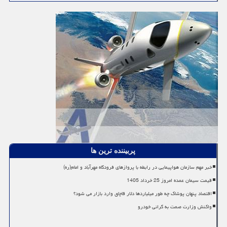
پربیننده ترین ها
خبر مهم سازمان هواپیمایی در رابطه با پروازهای فرودگاه مهرآباد و امام(ره)
قیمت سیمان عمده امروز 25 خرداد 1405
اقتصاد پنهان پوشاک چه طور میلیاردها دلار قاچاق وارد بازار می شود؟
واکنش وزارت صمت به گرانی خودرو