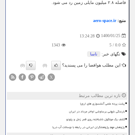
فاصله ۲.۸ میلیون مایلی زمین رد می شود.
منبع:
aero-space.ir
1400/01/25
13:24:28
1343
5
/
0.0
تگهای خبر:
ناسا
این مطلب هوافضا را می پسندید؟
(0)
(0)
X
تازه ترین مطالب مرتبط
پشت پرده علمی آتشسوزی های اروپا
بارندگی شهابی برساوشی اواخر مرداد در ایران
کشف یک مولکول ناشناخته روی قمر زحل و پلوتو
پژوهش مهم پژوهشگران ایرانی در رابطه با نوسانات آب دریا