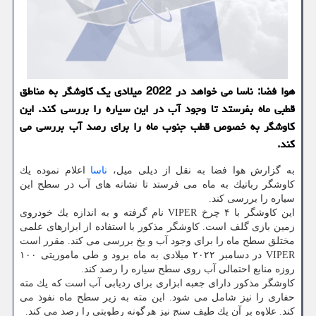
هوا فضا: ناسا می خواهد در 2022 میلادی یك كاوشگر به مناطق
قطبی ماه بفرستد تا وجود آب در این سیاره را بررسی كند. این
كاوشگر به خصوص قطب جنوب ماه را برای رصد آب بررسی می
كند.
به گزارش هوا فضا به نقل از دیلی میل،
ناسا
اعلام نموده یك
كاوشگر رباتیك به ماه می فرستد تا نشانه های آب در سطح این
سیاره را بررسی كند.
این كاوشگر با ۴ چرخ VIPER نام گرفته و به اندازه یك خودروی
زمین بازی گلف است. كاوشگر مذكور با استفاده از ابزارهای علمی
مختلق سطح ماه را برای وجود آب و یخ بررسی می كند. مقرر است
VIPER در دسامبر ۲۰۲۲ میلادی به ماه برود و طی ماموریتی ۱۰۰
روزه منابع احتمالی آب روی سطح سیاره را رصد كند.
كاوشگر مذكور دارای جعبه ابزاری برای ردیابی آب است كه یك مته
حفاری را نیز شامل می شود. این مته به زیر سطح ماه نفوذ می
كند. علاوه بر آن یك طیف سنج نیز هرگونه رطوبتی را رصد می كند.