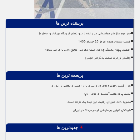
پربیننده ترین ها
خبر مهم سازمان هواپیمایی در رابطه با پروازهای فرودگاه مهرآباد و امام(ره)
قیمت سیمان عمده امروز 25 خرداد 1405
اقتصاد پنهان پوشاک چه طور میلیاردها دلار قاچاق وارد بازار می شود؟
واکنش وزارت صمت به گرانی خودرو
پربحث ترین ها
بازار کشش خودرو های وارداتی ۵ تا ۱۰ میلیارد تومانی را ندارد
پشت پرده علمی آتشسوزی های اروپا
مصوبه ۸۵۶ شورای رقابت این جاده یک طرفه است
بارندگی شهابی برساوشی اواخر مرداد در ایران
جدیدترین ها