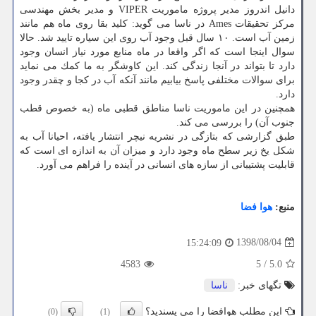
دانیل اندروز مدیر پروژه ماموریت VIPER و مدیر بخش مهندسی
مركز تحقیقات Ames در ناسا می گوید: كلید بقا روی ماه هم مانند
زمین آب است. ۱۰ سال قبل وجود آب روی این سیاره تایید شد. حالا
سوال اینجا است كه اگر واقعا در ماه منابع مورد نیاز انسان وجود
دارد تا بتواند در آنجا زندگی كند. این كاوشگر به ما كمك می نماید
برای سوالات مختلفی پاسخ بیابیم مانند آنكه آب در كجا و چقدر وجود
دارد.
همچنین در این ماموریت ناسا مناطق قطبی ماه (به خصوص قطب
جنوب آن) را بررسی می كند.
طبق گزارشی كه بتازگی در نشریه نیچر انتشار یافته، احیانا آب به
شكل یخ زیر سطح ماه وجود دارد و میزان آن به اندازه ای است كه
قابلیت پشتیبانی از سازه های انسانی در آینده را فراهم می آورد.
منبع:
هوا فضا
1398/08/04
15:24:09
4583
5
/
5.0
تگهای خبر:
ناسا
این مطلب هوافضا را می پسندید؟
(0)
(1)