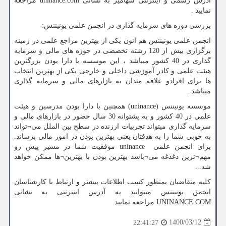
ادرس رسمی و اینترنتی سهامیر به نشانی
uninance.com
مراجعه
نمایید .
بررسی دوره های سرمایه گذاری در انجمن علمی یونیننس:
انجمن علمی یونیننس هم انون یکی از بهترین مراجع علمی در زمینه
برگزاری بیش از 120 رشته تخصصی در حوزه های مالی و سرمایه
گذاری در 40 کشور میباشد ، این موسسه با دارا بودن بزرگترین
هیئت علمی و کادر آموزشی داخلی و خارجی یکی از بهترین انتخاب
ها برای افرادو علاقه مندان به بازارهای مالی و سرمایه گذاری
میباشد .
موسسه یونیننس (
uninance
) همچنین با دارا بودن مدرسین و هیئت
علمی در 40 کشور و به پشتوانه 30 سال حضور در بازارهای مالی و
سرمایه گذاری میتواند تجربیات ارزنده در سطح بین الملل می¬تواند
به خوبی شما را به هدفتان یعنی بهترین بودن در امور مالی برساند.
برای انجمن علمی
uninance
موفقیت شما در مسیر پیش رو
مهم¬ترین دغدغه می¬باشد بهترین بودن با بهترین¬ها ممکن خواهد
شد...
کلیه متقاضیان بمنظور کسب اطلاعات بیشتر و ارتباط با کارشناسان
انجمن یونیننس میتوانید به آدرس اینترنتی به نشانی
UNINANCE.COM
مراجعه نمایید.
1400/03/12
22:41:27