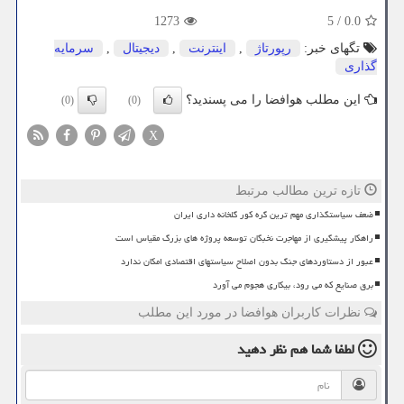
1273
5
/
0.0
تگهای خبر:
رپورتاژ
,
اینترنت
,
دیجیتال
,
سرمایه
گذاری
این مطلب هوافضا را می پسندید؟
(0)
(0)
X
تازه ترین مطالب مرتبط
ضعف سیاستگذاری مهم ترین گره کور گلخانه داری ایران
راهکار پیشگیری از مهاجرت نخبگان توسعه پروژه های بزرگ مقیاس است
عبور از دستاوردهای جنگ بدون اصلاح سیاستهای اقتصادی امکان ندارد
برق صنایع که می رود، بیکاری هجوم می آورد
نظرات کاربران هوافضا در مورد این مطلب
لطفا شما هم
نظر دهید