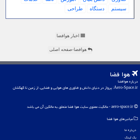
سیستم
دستگاه
طراحی
اخبار هوافضا
هوافضا-صفحه اصلی
هوا فضا
درباره هوافضا
Aero-Space.ir: پرواز در دنیای دانش و فناوری های هوایی و فضایی، از زمین تا کهکشان
aero-space.ir - مالکیت معنوی سایت هوا فضا متعلق به مالکین آن می باشد
میانبرهای هوا فضا
درباره ما
بک لینک