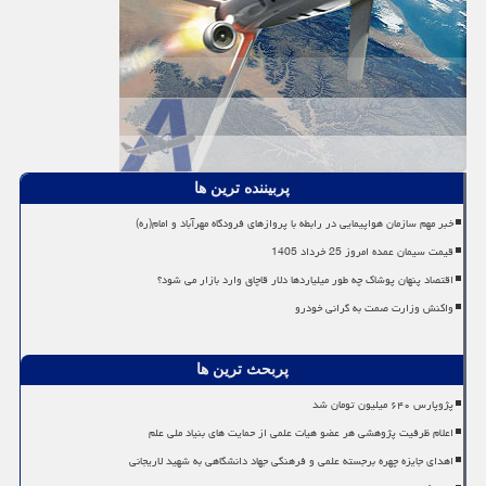
پربیننده ترین ها
خبر مهم سازمان هواپیمایی در رابطه با پروازهای فرودگاه مهرآباد و امام(ره)
قیمت سیمان عمده امروز 25 خرداد 1405
اقتصاد پنهان پوشاک چه طور میلیاردها دلار قاچاق وارد بازار می شود؟
واکنش وزارت صمت به گرانی خودرو
پربحث ترین ها
پژوپارس ۶۴۰ میلیون تومان شد
اعلام ظرفیت پژوهشی هر عضو هیات علمی از حمایت های بنیاد ملی علم
اهدای جایزه چهره برجسته علمی و فرهنگی جهاد دانشگاهی به شهید لاریجانی