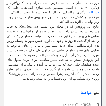
بررسی ها نشان داد مناسب ترین نسبت برای پلی کاپرولاتون و
ژلاتین ۷۰ به ۳۰ است. بمنظور شبیه سازی انقباضات قلب یک
دستگاه
بارگیری مکانیکی به کار گرفته شد تا تنش مکانیکی با
فرکانس و کشش مناسب را در سلول های پیش ساز قلبی، در جهت
ریز لوله های آلژینات، القا کند.
نتایج این پژوهش که در مجله بین المللی (Cell Journal) به چاپ
رسیده است، نشان داد، بستر تولید شده از متابولیسم و تقسیم
سلول های پیش ساز قلبی حمایت کرده، انقباضات سلولی یک دستی
را بعد از گذشت ۵ روز به وجود می آورد. همین طور به وسیله روش
های آزمایشگاهی نشان داده شد، میزان بیان ژن های مربوط به
سلول های تپنده هماهنگ قلبی، در سلول های جای گرفته در بستر
مورد اشاره بیشتر از سلول های کشت یافته در محیط کشت است.
این پژوهش منجر به ساخت بستر مناسبی برای تولید سلول های
تپنده هماهنگ قلبی شد که می تواند در آینده نزدیک برای مهندسی
بافت قلب مورد استفاده قرار گیرد. دکتر ناصر اقدمی، دکتر ساره
رجبی، دکتر بابک اکبری، زهرا شمس و همکارانشان در پژوهشگاه
رویان و دانشگاه تهران این تحقیقات را به نتیجه رساندند.
منبع:
هوا فضا
1400/03/14
12:50:03