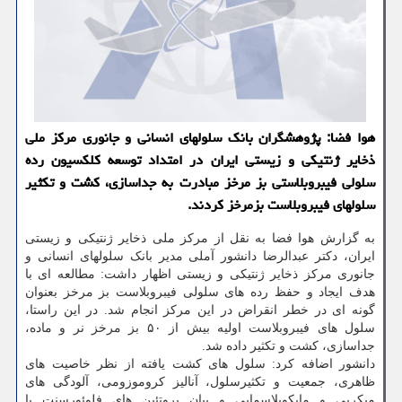
هوا فضا: پژوهشگران بانک سلولهای انسانی و جانوری مرکز ملی
ذخایر ژنتیکی و زیستی ایران در امتداد توسعه کلکسیون رده
سلولی فیبروبلاستی بز مرخز مبادرت به جداسازی، کشت و تکثیر
سلولهای فیبروبلاست بزمرخز کردند.
به گزارش هوا فضا به نقل از مرکز ملی ذخایر ژنتیکی و زیستی
ایران، دکتر عبدالرضا دانشور آملی مدیر بانک سلولهای انسانی و
جانوری مرکز ذخایر ژنتیکی و زیستی اظهار داشت: مطالعه ای با
هدف ایجاد و حفظ رده های سلولی فیبروبلاست بز مرخز بعنوان
گونه ای در خطر انقراض در این مرکز انجام شد. در این راستا،
سلول های فیبروبلاست اولیه بیش از ۵۰ بز مرخز نر و ماده،
جداسازی، کشت و تکثیر داده شد.
دانشور اضافه کرد: سلول های کشت یافته از نظر خاصیت های
ظاهری، جمعیت و تکثیرسلول، آنالیز کروموزومی، آلودگی های
میکربی و مایکوپلاسمایی و بیان پروتئین های فلوئورسنت با