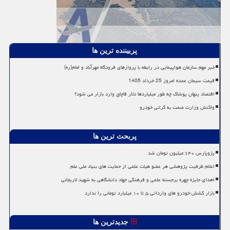
پربیننده ترین ها
خبر مهم سازمان هواپیمایی در رابطه با پروازهای فرودگاه مهرآباد و امام(ره)
قیمت سیمان عمده امروز 25 خرداد 1405
اقتصاد پنهان پوشاک چه طور میلیاردها دلار قاچاق وارد بازار می شود؟
واکنش وزارت صمت به گرانی خودرو
پربحث ترین ها
پژوپارس ۶۴۰ میلیون تومان شد
اعلام ظرفیت پژوهشی هر عضو هیات علمی از حمایت های بنیاد ملی علم
اهدای جایزه چهره برجسته علمی و فرهنگی جهاد دانشگاهی به شهید لاریجانی
بازار کشش خودرو های وارداتی ۵ تا ۱۰ میلیارد تومانی را ندارد
جدیدترین ها