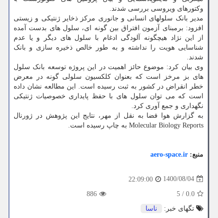
وکتورهای ویروسی بررسی شدند.
مدیر بانک سلولهای انسانی و جانوری مرکز ذخایر ژنتیکی و زیستی
افزود: برمبنای آزمون افتراق بین گونه ای، سلول های بدست آمده
از این نژاد هیچگونه آلودگی ادغام با سلول های دیگر و یا عدم
شناسایی هویت را نداشته و به طور خالص ذخیره سازی و بانک
شدند.
وی بیان کرد: موضوع حائز اهمیت در این پروژه توسعه بانک سلول
های بز مرخز است که بعنوان کلکسیون سلولی گونه در معرض
خطر انقراض در کشور به ثبت رسیده است. این مطالعه نشان داده
است که می توان سلول های با حفظ پایداری خصوصیات ژنتیکی
نگهداری و جمع آوری کرد.
به گزارش هوا فضا به نقل از مهر، نتایج این پژوهش در ژورنال
Molecular Biology Reports به چاپ رسیده است.
منبع:
aero-space.ir
1400/08/04
22:09:00
886
5
/
0.0
تگهای خبر:
ناسا