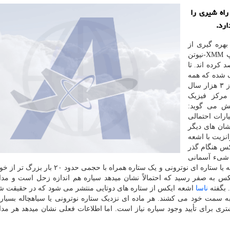
راه شیری را
بهره گیری از
رصدخانه پرتو ایکس چاندرا ( متعلق به ناسا) و تلسکوپ XMM-نیوتن
اروپا سیاره ای در کهکشان مارپیچ M۵۱ رصد کرده اند. تا
کشف شده که همه
آنها در کهکشان راه شیری قرار دارند و بیشتر آنها کمتر از ۳ هزار سال
 مرکز فیزیک
هش می گوید:
ارات احتمالی
ان های دیگر
نزیت با اشعه
س هنگام گذر
ن شیء آسمانی
احتمالاً قسمتی از منظومه M۵۱-ULS-۱ است که سیاه چاله یا ستاره ای نوترونی و یک ستاره همراه 
کس به صفر رسید که احتمالاً نشان میدهد سیاره هم اندازه زحل است و مدا
 بگفته
ناسا
اشعه ایکس از ستاره های دوتایی منتشر می شود که در حقیقت ش
 به سمت خود می کشند. هر ماده ای نزدیک ستاره نوترونی یا سیاهچاله بسیار
ری برای تأیید وجود سیاره نیاز است. اما اطلاعات فعلی نشان میدهد هر مدا