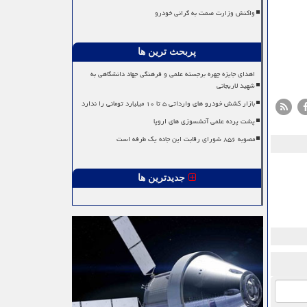
واکنش وزارت صمت به گرانی خودرو
پربحث ترین ها
اهدای جایزه چهره برجسته علمی و فرهنگی جهاد دانشگاهی به
شهید لاریجانی
بازار کشش خودرو های وارداتی ۵ تا ۱۰ میلیارد تومانی را ندارد
پشت پرده علمی آتشسوزی های اروپا
مصوبه ۸۵۶ شورای رقابت این جاده یک طرفه است
جدیدترین ها