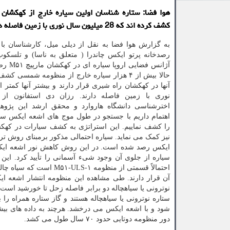
هوا فضا: ستاره شناسان اولین سیاره خارج از کهکشان 
کشف کرده اند که 28 میلیون سال نوری با زمین فاصله دارد.
به گزارش هوا فضا به نقل از دیلی میل، کارشناسان با 
آژانس فضایی 
حالا بیش از ۴ هزار سیاره خارج از منظومه شمسی 
نوری با زمین فاصله دارند. رزان دی استفانون از
اخترشناسی دانشگاه هاروارد و محقق ارشد این پژو
اهتمام داریم با جستجو در طول موج های اشعه ایکس سی
را کشف نماییم. این استراتژی به کشف سیارات در کهکش
نیز کمک می نماید. سیاره احتمالی مذکور برمبنای روش ترا
ایکس رصد شده است. در این روش کاهش نور اشعه ایک
سیاره از جلوی آن وجود شیء آسمانی را تأیید کرد. ای
آن قرار دارند. طی مشاهده این منظومه انتشار اشعه ای
نوترونی یا سیاهچاله دو برابر فاصله زحل تا خورشید است.
ستاره نوترونی یا سیاهچاله هستند و گاز ستاره همراه را
شود و با اشعه ایکس می درخشد. هرچند به داده های بیشت
دور منظومه دوتایی حدود ۷۰ سال طول می کشد.