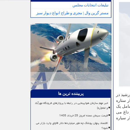
تبلیغات انتخابات مجلس
مستر گرین وال | مجری و طراح انواع دیوار سبز
پربیننده ترین ها
با حجمی حدود ۲۰ بار بزرگ تر از خورشید در
ر ستاره
خبر مهم سازمان هواپیمایی در رابطه با پروازهای فرودگاه مهرآباد
امل یک
و امام(ره)
 داغ می
قیمت سیمان عمده امروز 25 خرداد 1405
ر سیاره
اقتصاد پنهان پوشاک چه طور میلیاردها دلار قاچاق وارد بازار می
شود؟