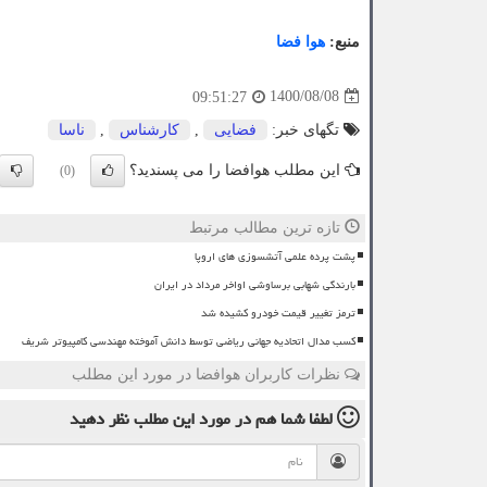
منبع:
هوا فضا
1400/08/08
09:51:27
تگهای خبر:
فضایی
,
كارشناس
,
ناسا
این مطلب هوافضا را می پسندید؟
(0)
تازه ترین مطالب مرتبط
پشت پرده علمی آتشسوزی های اروپا
بارندگی شهابی برساوشی اواخر مرداد در ایران
ترمز تغییر قیمت خودرو کشیده شد
کسب مدال اتحادیه جهانی ریاضی توسط دانش آموخته مهندسی کامپیوتر شریف
نظرات کاربران هوافضا در مورد این مطلب
لطفا شما هم
در مورد این مطلب
نظر دهید