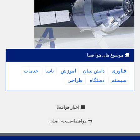
موضوع های هوا فضا
فناوری
دانش بنیان
آموزش
ناسا
خدمات
سیستم
دستگاه
طراحی
اخبار هوافضا
هوافضا-صفحه اصلی