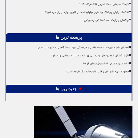
قیمت سیمان عمده امروز 25 خرداد 1405
اقتصاد پنهان پوشاک چه طور میلیاردها دلار قاچاق وارد بازار می شود؟
واکنش وزارت صمت به گرانی خودرو
پربحث ترین ها
اهدای جایزه چهره برجسته علمی و فرهنگی جهاد دانشگاهی به شهید لاریجانی
بازار کشش خودرو های وارداتی ۵ تا ۱۰ میلیارد تومانی را ندارد
پشت پرده علمی آتشسوزی های اروپا
مصوبه ۸۵۶ شورای رقابت این جاده یک طرفه است
جدیدترین ها