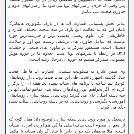
پس وقتی که حرف از شرکتهای نوپا می شود ما از شرکتهای علوم و
فناوری صحبت می نماییم.
مدیر بخش پشتیبانی استارت آپ ها در پارک تکنولوژی هایدلبرگ
بابیان این که به فعالیت این پارک در سه مبحث مختلف اشاره و
خاطرنشان کرد: علوم زیستی قدیمی ترین و قدرتمندترین حوزه
ماست که شامل فناوری های پزشکی زیست فن آور و سلامت
دیجیتال است. همینطور تمرکز ما بر فناوری های صنعتی و جلسات
B۲B در رابطه با شرکتهای نوپا است. بعلاوه ما بر حوزه هوش
مصنوعی متمرکز هستیم که حوزه ای درحال رشد است.
وی ضمن اشاره به مسئولیت پشتیبانی استارت آپ ها طی هشت
سال گذشته، اظهار داشت: طی این مدت صدها رویداد، از رویدادهای
کوچک نیم ساعته تا برنامه های شتاب دهنده یک هفته ای را برگزار
کرده ام. اگر بخواهیم این رویدادها را دسته بندی نماییم تمامی آنها در
سه دسته اصلی جای می گیرند؛ رویدادهای شبکه سازی، رویدادهای
آموزشی-انگیزشی و رویدادهایی که در دسته رویدادهای شتاب دهنده
جای می گیرند.
پرسکل در مورد رویدادهای شبکه سازی، توضیح داد: همان گونه که
از اسم آن معلوم است هدف اصلی ما گرد هم آوردن افرادی مشابه
است، مثلا محققان یک حوزه خاص یا بنیان گذاران مشابه یا مکمل