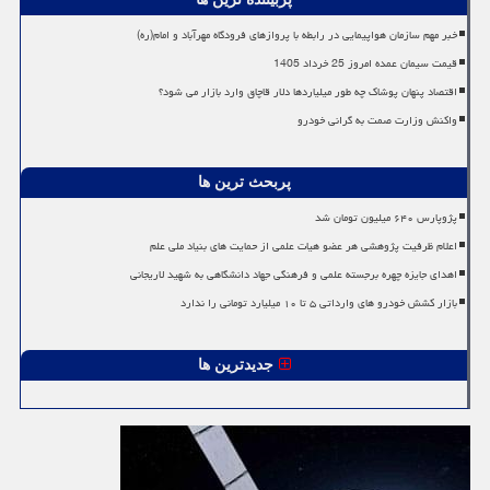
خبر مهم سازمان هواپیمایی در رابطه با پروازهای فرودگاه مهرآباد و امام(ره)
قیمت سیمان عمده امروز 25 خرداد 1405
اقتصاد پنهان پوشاک چه طور میلیاردها دلار قاچاق وارد بازار می شود؟
واکنش وزارت صمت به گرانی خودرو
پربحث ترین ها
پژوپارس ۶۴۰ میلیون تومان شد
اعلام ظرفیت پژوهشی هر عضو هیات علمی از حمایت های بنیاد ملی علم
اهدای جایزه چهره برجسته علمی و فرهنگی جهاد دانشگاهی به شهید لاریجانی
بازار کشش خودرو های وارداتی ۵ تا ۱۰ میلیارد تومانی را ندارد
جدیدترین ها