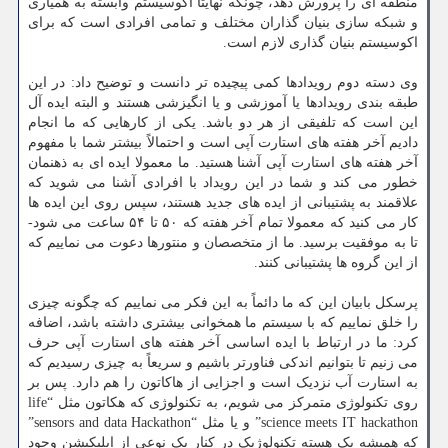
منطقه ای را پرورش دهد، چونکه نهایتا اکوسیستم وابسته به همیاری
و شبکه سازی بنیان گذاران مختلف و تمامی افرادی است که برای
اکوسیستم بنیان گذاری لازم است.
وی دسته دوم رویدادها کمی پیچیده تر دانست و توضیح داد: در این
طبقه بندی رویدادها یا آموزشی و یا انگیزشی هستند و البته ایده آل
این است که تلفیقی از هر دو باشد. یکی از کارهایی که ما انجام
دادیم آخر هفته های استارت آپی است و احتمالاً بیشتر شما با مفهوم
آخر هفته های استارت آپی آشنا هستید. ما معمولا ایده ای به ذهنمان
خطور می کند و شما در این رویداد با افرادی آشنا می شوید که
علاقمند به پشتیبانی از ایده های جدید هستند، سپس روی این ایده ها
کار می کنید که معمولا تمام آخر هفته که ۵۰ تا ۵۴ ساعت می شود-
تا به موفقیت برسید. ما از متخصصان و منتورها دعوت می نماییم که
از این گروه ها پشتیبانی کنند.
پرسکل بابیان این که ما دائماً به این فکر می نماییم که چگونه چیزی
را خلق نماییم که با سیستم ما همخوانی بیشتری داشته باشد، اضافه
کرد: ما در ارتباط با ایده اساسی آخر هفته های استارت آپی حرف
می زنیم تا بتوانیم اندکی فناورتر باشیم و سریعاً به چیزی رسیدیم که
به استارت آب نزدیک است و اجزایی از هاکاتون را هم دارد. پس بر
روی تکنولوژی متمرکز می شویم، به تکنولوژی که هکاتون مثل “life
science meets IT hackathon” و یا مثل “sensors and data Hackathon”
که همیشه یک هسته تکنولوژیک در کنار یک نوعی از اپلیکیشن وجود