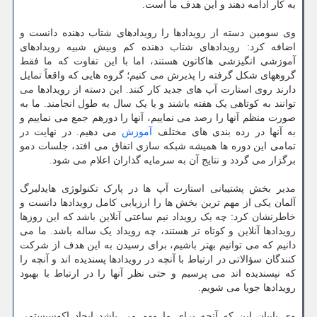
به کار ادامه دهند و این هدف ما است.
وی سومین دسته از رویدادها را رویدادهای شتاب دهنده دانست و
اضافه کرد: رویدادهای شتاب دهنده کم وبیش شبیه رویدادهای
آموزشی انگیزشی هاکاتون هستند، اما با این تفاوت که ما فقط
گروههای شکل گرفته را پذیرش می کنیم؛ گروه هایی که واقعاً تمایل
دارند روی استارت آپ های جدید کار کنند. این دسته از رویدادها می
توانند به کوتاهی یک هفته باشند و یا یک سال به طول انجامند. ما به
صورت منظم آنها را رصد می نماییم، آنها را دورهم جمع می نماییم و
به آنها در رده بندی های مختلف
آموزش
می دهیم. در نهایت در
تمامی این دوره ها همیشه شبکه سازی اتفاق می افتد، جلسات دمو
برگزار می گردد و نتایج آن به سرمایه گذاران اعلام می شود.
مدیر بخش پشتیبانی استارت آپ ها در پارک تکنولوژی هایدلبرگ
آلمان یکی از مهم ترین بخش ها را ارزیابی کامل رویدادها دانست و
خاطرنشان کرد: چه یک رویداد نیم ساعتی آنلاین باشد که این روزها
رویدادها آنلاین و کوتاه تر هستند، چه رویداد یک ساله باشد. ما می
دانیم که می توانیم بهتر باشیم، برای رسیدن به این هدف از شرکت
کنندگان سؤالاتی در ارتباط با آنچه در رویدادها پسندیده اند و آنچه را
که نپسندیده اند می پرسیم و حتی نظر آنها را در ارتباط با بهبود
رویدادها جویا می شویم.
وی بابیان این که آنچه برای ما مهم می باشد ایجاد اکوسیستمی