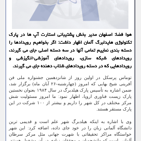
هوا فضا: اصفهان مدیر بخش پشتیبانی استارت آپ ها در پارک
تکنولوژی هایدلبرگ آلمان اظهار داشت: اگر بخواهیم رویدادها را
دسته بندی نماییم تمامی آنها در سه دسته اصلی جای می گیرند،
رویدادهای شبکه سازی، رویدادهای آموزشی-انگیزشی و
رویدادهایی که در دسته رویدادهای شتاب دهنده جای می گیرند.
توماس پرسکل در اولین روز از شانزدهمین جشنواره ملی فن
آفرینی شیخ بهایی که امروز (چهارشنبه-۲۶ آبان ماه) برگزار شد،
ضمن اشاره به تأسیس پارک هیلدبرگ در سال ۱۹۸۴ بعنوان نخستین
پارک زیست فناوری اروپا، اظهار نمود: ما امروز مسئولیت شش
مرکز مختلف در کل شهر را داریم و بیشتر از ۱۰۰ شرکت در این
پارک مستقر هستند.
وی با اشاره به اینکه هیلدبرگ شهر علم است و قدیمی ترین
دانشگاه آلمانی زبان را در خود جای داده، اضافه کرد: این شهر
خواستگاه مراکز تحقیقاتی با شهرت جهانی مثل مرکز سرطان
آلمانی است که دانشجویان و محققان زیادی در آن مشغول هستند.