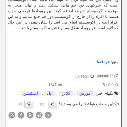
است که شرکتهای نوپا تیم هایی تشکیل دهند و نهایتا منجر به
موفقیت اکوسیستم شوند، اضافه کرد: این رویدادها فرصتی خوب
هستند تا افراد را از خارج از اکوسیستم دور هم جمع نماییم و به این
افراد آنچه در اکوسیستم اتفاق می افتد را نشان دهیم، در عین حال
که لازم است هر رویداد شکل بسیار فشرده اکوسیستم باشد.
منبع:
هوا فضا
1400/08/27
14:44:51
1347
5
/
0.0
تگهای خبر:
آموزش
,
آنلاین
,
اپل
,
اپلیكیشن
این مطلب هوافضا را می پسندید؟
(0)
(0)
X