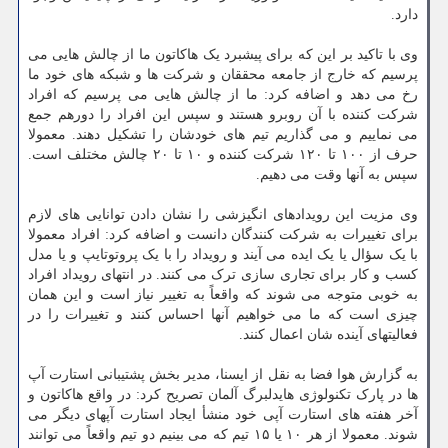
دارد.
وی با تاکید بر این که برای پیشبرد یک هاکاتون ما از چالش هایی می
پرسیم که خارج از جامعه محققان و شرکت ها و شبکه های خود ما
رخ می دهد و اضافه کرد: ما از چالش هایی می پرسیم که افراد
شرکت کننده با آن روبرو هستند و سپس این افراد را دورهم جمع
می نماییم و می گذاریم تیم های خودشان را تشکیل دهند. معمولا
حرف از ۱۰۰ تا ۱۲۰ شرکت کننده و ۱۰ تا ۲۰ چالش مختلف است.
سپس به آنها وقت می دهیم.
وی مزیت این رویدادهای انگیزشی را نشان دادن توانایی های لازم
برای تغییرات به شرکت کنندگان دانست و اضافه کرد: افراد معمولا
با یک سؤال یا یک ایده می آیند و رویداد را با یک پروتوتایپ و یا مدل
کسب و کار برای تجاری سازی ترک می کنند. در انتهای رویداد افراد
به خوبی متوجه می شوند که واقعاً به تغییر نیاز است و این همان
چیزی است که ما می خواهیم آنها احساس کنند و تغییرات را در
فعالیتهای آینده شان اعمال کنند.
به گزارش هوا فضا به نقل از ایسنا، مدیر بخش پشتیبانی استارت آپ
ها در پارک تکنولوژی هایدلبرگ آلمان تصریح کرد: در واقع هاکاتون و
آخر هفته های استارت آپی خود منشأ ایجاد استارت آپهای دیگر می
شوند. معمولا از هر ۱۰ یا ۱۵ تیم که می بینیم دو تیم واقعاً می توانند