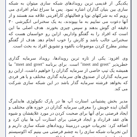
یکدیگر. از قدیمی ترین رویدادهای شبکه سازی میتوان به شبکه
سازی بین بنیان گذاران اشاره نمود. پس ما سراغ تمام افرادی می
رویم که به شرکتهای نوپا و فعالیتهای کارآفرینی علاقه مند هستند و از
آنها دعوت می نماییم به ما بپیوندند، به یک سخنرانی انگیزشی ۳۰
دقیقه ای گوش بدهند و سپس چیزی بخورند. هدف اصلی ما این
است که افراد را به گفتگو واداریم، ازاین رو حواسمان هست که
سخنرانی جالب باشد و کارش را خوب انجام دهد. هدف از گفتگو
بیشتر مطرح کردن موضوعات بالقوه و تشویق افراد به بحث است.
وی افزود: یکی از تازه ترین رویدادها، رویداد سرمایه گذاری
خطرپذیر “meet and greet” است. برای برنامه “meet and greet” ما
همیشه یک تیپ خاصی از سرمایه گذاران را خواهیم داشت، ازاین رو
سرمایه گذاران از صندوق های سرمایه گذاری مختلف و یا هر فردی
که بخواهد فرشته سرمایه گذار باشد در این شبکه سازی شرکت
می کند.
مدیر بخش پشتیبانی استارت آپ ها در پارک تکنولوژی هایدلبرگ
آلمان ایده خویش را معرفی سرمایه گذاران در حوزه های مختلف و
ایجاد فرصتی برای آنها برای صحبت کردن در مورد علایقشان و شیوه
های عقد قرارداد و ایجاد فرصتی برای استارت آپ ها بیان کرد و
اضافه کرد: تجربیات خوبی درزمینهٔ رویدادهای شبکه سازی داریم و
این تجربیات شبکه سازی را به چشم فرصتی می بینیم که اکوسیستم