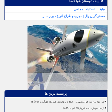
لینک دوستان هوا فضا
تبلیغات انتخابات مجلس
مستر گرین وال | مجری و طراح انواع دیوار سبز
پربیننده ترین ها
خبر مهم سازمان هواپیمایی در رابطه با پروازهای فرودگاه مهرآباد و امام(ره)
قیمت سیمان عمده امروز 25 خرداد 1405