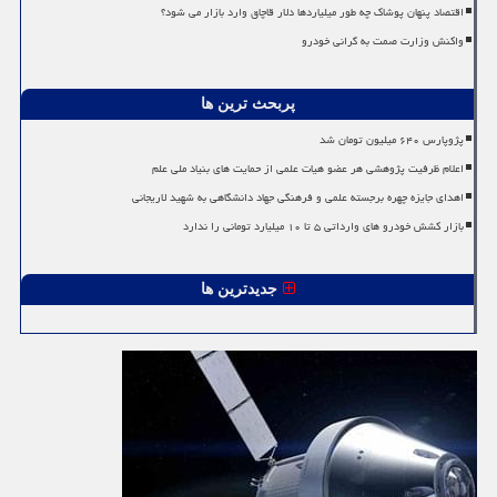
اقتصاد پنهان پوشاک چه طور میلیاردها دلار قاچاق وارد بازار می شود؟
واکنش وزارت صمت به گرانی خودرو
پربحث ترین ها
پژوپارس ۶۴۰ میلیون تومان شد
اعلام ظرفیت پژوهشی هر عضو هیات علمی از حمایت های بنیاد ملی علم
اهدای جایزه چهره برجسته علمی و فرهنگی جهاد دانشگاهی به شهید لاریجانی
بازار کشش خودرو های وارداتی ۵ تا ۱۰ میلیارد تومانی را ندارد
جدیدترین ها