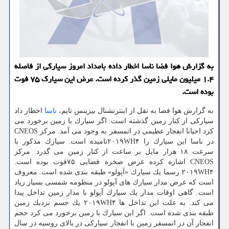
به گزارش هوا فضا ناسا اخطار داده بامداد امروز سیاركی از فاصله
۱.۴ میلیون مایلی زمین گذر كرده است. عرض این سیارك ۷۵ فوت
بوده است.
به گزارش هوا فضا به نقل از اینترنشنال بیزینس تایم،
ناسا
اخطار داد
سیاركی از كنار زمین گذشته است. اگر سیارك با زمین برخورد می
كرد احیانا انفجار عظیمی در اتمسفر به وجود می آمد. مركز CNEOS
در ناسا این سیارك را ۲۰۱۹WH۴نامیده است. سیارك مذكور با
سرعت ۱۸ هزار مایل بر ساعت از كنار زمین می گذرد. مركز
CNEOS اشاره كرده عرض صخره فضایی ۷۵فوت بوده است.
۲۰۱۹WH۴ رسما یك سیارك «آپولو» طبقه بندی شده است. معروف
است كه عرض مدار سیارك های آپولو در منظومه شمسی بسیار زیاد
است. گاهی اوقات مدار یك سیارك آپولو با مدار زمین تداخل پیدا
می كند. به علت این تداخل ها ۲۰۱۹WH۴ یك جسم نزدیك زمین
طبقه بندی شده است. اگر این سیارك با زمین برخورد می كرد حجم
انفجار آن در اتمسفر زمین با انفجار سیاركی در بالای روسیه در سال