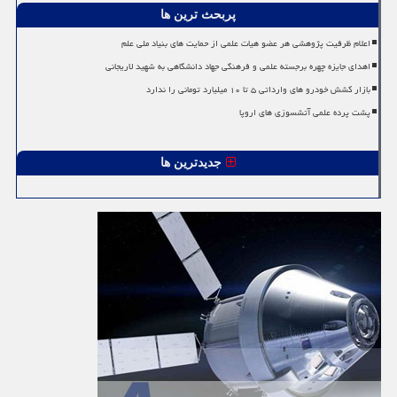
پربحث ترین ها
اعلام ظرفیت پژوهشی هر عضو هیات علمی از حمایت های بنیاد ملی علم
اهدای جایزه چهره برجسته علمی و فرهنگی جهاد دانشگاهی به شهید لاریجانی
بازار کشش خودرو های وارداتی ۵ تا ۱۰ میلیارد تومانی را ندارد
پشت پرده علمی آتشسوزی های اروپا
جدیدترین ها