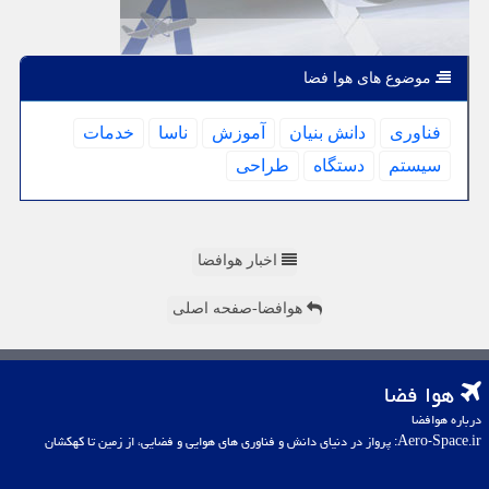
موضوع های هوا فضا
فناوری
دانش بنیان
آموزش
ناسا
خدمات
سیستم
دستگاه
طراحی
اخبار هوافضا
هوافضا-صفحه اصلی
هوا فضا
درباره هوافضا
Aero-Space.ir: پرواز در دنیای دانش و فناوری های هوایی و فضایی، از زمین تا کهکشان