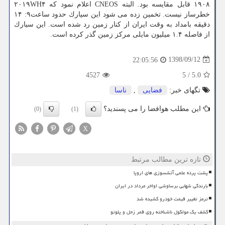
۱۹۰۸ قابل مقایسه بود. البته CNEOS اعلام نمود كه ۲۰۱۹WH۴
خطرساز نیست. تخمین زده می شود این سیارك حدود ساعت۹: ۱۴
دقیقه بامداد به وقت ایران از كنار زمین رد شده است. این سیارك
از فاصله ۱.۴ میلیون مایلی مركز زمین گذر كرده است.
1398/09/12
22:05:56
4527
5
/
5.0
تگهای خبر:
فضایی
,
ناسا
این مطلب هوافضا را می پسندید؟
(0)
(1)
X
تازه ترین مطالب مرتبط
پشت پرده علمی آتشسوزی های اروپا
بارندگی شهابی برساوشی اواخر مرداد در ایران
ترمز تغییر قیمت خودرو کشیده شد
کشف یک مولکول ناشناخته روی قمر زحل و پلوتو