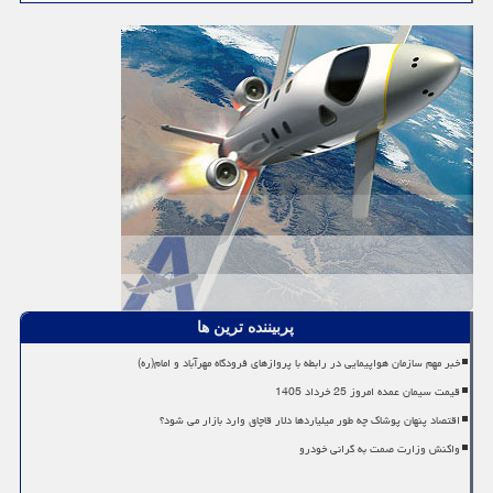
پربیننده ترین ها
خبر مهم سازمان هواپیمایی در رابطه با پروازهای فرودگاه مهرآباد و امام(ره)
قیمت سیمان عمده امروز 25 خرداد 1405
اقتصاد پنهان پوشاک چه طور میلیاردها دلار قاچاق وارد بازار می شود؟
واکنش وزارت صمت به گرانی خودرو