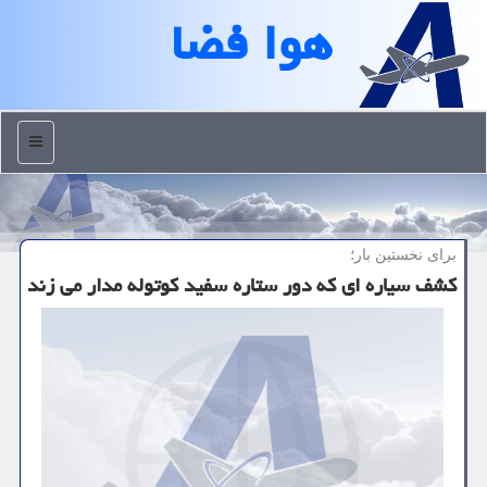
هوا فضا
منو
برای نخستین بار؛
كشف سیاره ای كه دور ستاره سفید كوتوله مدار می زند