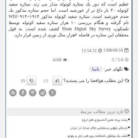
عظیم است كه دور یك ستاره كوتوله مدار می زند. ستاره سفید
كوتوله ۴۰ بار داغ تر از خورشید است. اما حجم ستاره مذكور یك
صدم خورشید است. ستاره سفید كوتوله مذكور WDJ۰۹۱۴+۱۹۱۴
نام گرفته و هنگام بررسی ۱۰ هزار ستاره سفید كوتوله توسط
تلسكوپ Sloan Digital Sky Survey كشف شده است. به قول
محققان این ستاره در فاصله ۲هزار سال نوری از زمین قرار دارد.
1398/09/18
13:54:32
4168
5
/
5.0
تگهای خبر:
ناسا
این مطلب هوافضا را می پسندید؟
(0)
(1)
X
تازه ترین مطالب مرتبط
پشت پرده علمی آتشسوزی های اروپا
بارندگی شهابی برساوشی اواخر مرداد در ایران
کشف یک مولکول ناشناخته روی قمر زحل و پلوتو