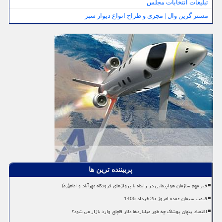
تبلیغات انتخابات مجلس
مستر گرین وال | مجری و طراح انواع دیوار سبز
پربیننده ترین ها
خبر مهم سازمان هواپیمایی در رابطه با پروازهای فرودگاه مهرآباد و امام(ره)
قیمت سیمان عمده امروز 25 خرداد 1405
اقتصاد پنهان پوشاک چه طور میلیاردها دلار قاچاق وارد بازار می شود؟