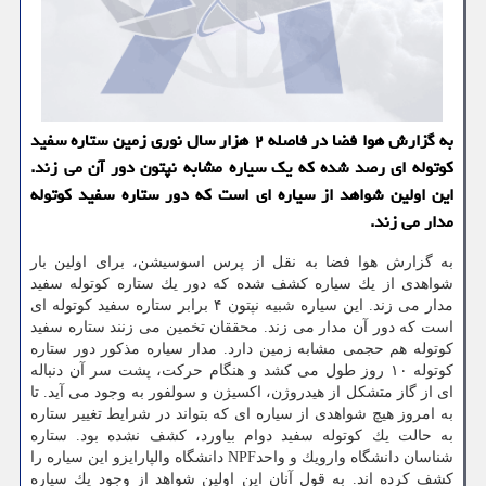
به گزارش هوا فضا در فاصله ۲ هزار سال نوری زمین ستاره سفید
كوتوله ای رصد شده كه یك سیاره مشابه نپتون دور آن می زند.
این اولین شواهد از سیاره ای است كه دور ستاره سفید كوتوله
مدار می زند.
به گزارش هوا فضا به نقل از پرس اسوسیشن، برای اولین بار
شواهدی از یك سیاره كشف شده كه دور یك ستاره كوتوله سفید
مدار می زند. این سیاره شبیه نپتون ۴ برابر ستاره سفید كوتوله ای
است كه دور آن مدار می زند. محققان تخمین می زنند ستاره سفید
كوتوله هم حجمی مشابه زمین دارد. مدار سیاره مذكور دور ستاره
كوتوله ۱۰ روز طول می كشد و هنگام حركت، پشت سر آن دنباله
ای از گاز متشكل از هیدروژن، اكسیژن و سولفور به وجود می آید. تا
به امروز هیچ شواهدی از سیاره ای كه بتواند در شرایط تغییر ستاره
به حالت یك كوتوله سفید دوام بیاورد، كشف نشده بود. ستاره
شناسان دانشگاه وارویك و واحدNPF دانشگاه والپارایزو این سیاره را
كشف كرده اند. به قول آنان این اولین شواهد از وجود یك سیاره