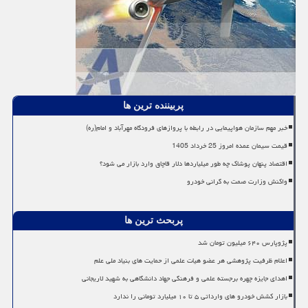
پربیننده ترین ها
خبر مهم سازمان هواپیمایی در رابطه با پروازهای فرودگاه مهرآباد و امام(ره)
قیمت سیمان عمده امروز 25 خرداد 1405
اقتصاد پنهان پوشاک چه طور میلیاردها دلار قاچاق وارد بازار می شود؟
واکنش وزارت صمت به گرانی خودرو
پربحث ترین ها
پژوپارس ۶۴۰ میلیون تومان شد
اعلام ظرفیت پژوهشی هر عضو هیات علمی از حمایت های بنیاد ملی علم
اهدای جایزه چهره برجسته علمی و فرهنگی جهاد دانشگاهی به شهید لاریجانی
بازار کشش خودرو های وارداتی ۵ تا ۱۰ میلیارد تومانی را ندارد