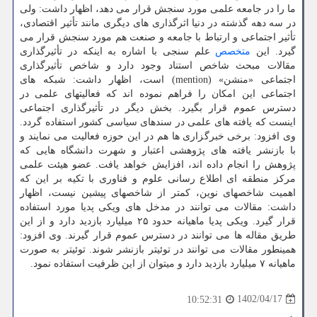
ما را در جامعه علمی مورد سنجش قرار می دهد، اظهار داشت: ولی
در سه دهه گذشته در دنیا اثرگذاری های دیگری مانند تأثیر اقتصادی،
تأثیر اجتماعی و ارتباط با جامعه و صنعت هم مورد سنجش قرار می
گیرد. این
متخصص
علم سنجی با اشاره به اینکه در تأثیرگذاری
مقالات مبحث شاخص استناد وجود دارد و شاخص تأثیرگذاری
اجتماعی «منشن» (mention) است، اظهار داشت: شبکه های
اجتماعی این امکان را فراهم نموده اند که فعالیتهای علمی در
دسترس عموم قرار بگیرد. بخش دیگر در تأثیرگذاری اجتماعی
اینست که یافته های علمی در سندهای سیاسی کشور استفاده گردد.
وی افزود: برخی خبرگزاری ها هم در این حوزه فعالیت می نمایند و
با بازنشر یافته های پژوهشی اعتبار و شهرت دانشگاه هایی که
پژوهش را انجام داده اند، افزایش خواهد یافت. عضو هیئت علمی
مرکز منطقه ای اطلاع رسانی علوم و فناوری با تکیه بر این که
اهمیت شاخصهای نوین، کمتر از شاخصهای پیشین نیست، اظهار
داشت: مقالات می توانند در مدخل های ویکی پدیا مورد استفاده
قرار گیرد. ویکی پدیا ماهیانه حدود ۲۵ میلیارد بازدید دارد و از این
طریق مقاله ها می توانند در دسترس عموم قرار گیرند. وی افزود:
همینطور مقالات می توانند در توئیتر بازنشر شوند. توئیتر به صورت
ماهیانه ۷ میلیارد بازدید دارد و میتوان از این ظرفیت استفاده نمود.
1402/04/17
10:52:31