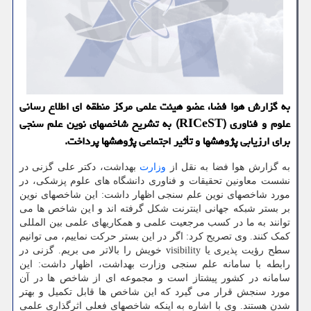
به گزارش هوا فضا، عضو هیئت علمی مرکز منطقه ای اطلاع رسانی
علوم و فناوری (RICeST) به تشریح شاخصهای نوین علم سنجی
برای ارزیابی پژوهشها و تأثیر اجتماعی پژوهشها پرداخت.
به گزارش هوا فضا به نقل از
وزارت
بهداشت، دکتر علی گزنی در
نشست معاونین تحقیقات و فناوری دانشگاه های علوم پزشکی، در
مورد شاخصهای نوین علم سنجی اظهار داشت: این شاخصهای نوین
بر بستر شبکه جهانی اینترنت شکل گرفته اند و این شاخص ها می
توانند به ما در کسب مرجعیت علمی و همکاریهای علمی بین المللی
کمک کنند. وی تصریح کرد: اگر در این بستر حرکت نماییم، می توانیم
سطح رؤیت پذیری یا visibility خویش را بالاتر می بریم. گزنی در
رابطه با سامانه علم سنجی وزارت بهداشت، اظهار داشت: این
سامانه در کشور پیشتاز است و مجموعه ای از شاخص ها در آن
مورد سنجش قرار می گیرد که این شاخص ها قابل تکمیل و بهتر
شدن هستند. وی با اشاره به اینکه شاخصهای فعلی اثرگذاری علمی