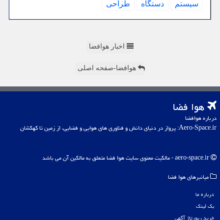
سیستم
دستگاه
طراحی
اخبار هوافضا
هوافضا-صفحه اصلی
هوا فضا
درباره هوافضا
Aero-Space.ir: پرواز در دنیای دانش و فناوری های هوایی و فضایی، از زمین تا کهکشان
aero-space.ir - مالکیت معنوی سایت هوا فضا متعلق به مالکین آن می باشد
میانبرهای هوا فضا
درباره ما
بک لینک
خرید رپورتاژ آگهی