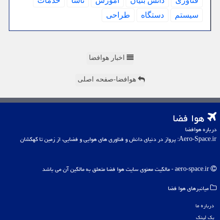
فناوری
دانش بنیان
آموزش
ناسا
خدمات
سیستم
دستگاه
طراحی
اخبار هوافضا
هوافضا-صفحه اصلی
هوا فضا
درباره هوافضا
Aero-Space.ir: پرواز در دنیای دانش و فناوری های هوایی و فضایی، از زمین تا کهکشان
aero-space.ir - مالکیت معنوی سایت هوا فضا متعلق به مالکین آن می باشد
میانبرهای هوا فضا
درباره ما
بک لینک