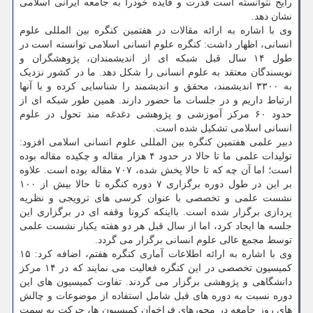
رایج نتوانسته است قدرت و فایده خودرا به جامعه ایرانی اسلامی
نشان دهد.
وی با اشاره به ارائه مقالات در هفتمین کنگره بین المللی علوم
انسانی، اظهار داشت: کنگره علوم انسانی اسلامی توانسته است در
طول ۱۴ سال قبل شبکه ای از اندیشمندان، پژوهشگران و
نویسندگان معتقد به علوم انسانی را شکل دهد. ما در کشور نزدیک
به ۳۳۰۰ اندیشمند، محقق و اندیشمند را شناسایی کرده و با آنها
ارتباط داریم و در جلسات ما حضور دارند. همین طور شبکه ای از
حدود ۶۰ مرکز آموزشی و پژوهشی دغدغه مند تحول در علوم
انسانی اسلامی تشکیل شده است.
دبیر علمی هفتمین کنگره بین المللی علوم انسانی اسلامی افزود:
تولیدات علمی ما تا حالا در حدود ۴ هزار مقاله و چکیده مقاله بوده
است؛ اما آن چه که تا حالا پخش شده، ۷۰۷ مقاله بوده است. علاوه
بر این در طول دوره برگزاری ۷ دوره کنگره تا حالا بیش از ۱۰۰
نشست علمی و تخصصی با عنوان کرسی های ترویجی و نظریه
پردازی برگزار شده است. بااینکه کرونا وقفه ای در برگزاری این
جلسه ها ایجاد کرد، اما از سال قبل هر دو هفته یکبار نشست علمی
توسط مجمع عالی علوم انسانی برگزار می گردد.
وی با اشاره به ارائه اطلاعات آماری کنگره هفتم، اضافه کرد: ۱۵
کمیسیون تخصصی در این کنگره فعالیت می نمایند که در ۱۴ مرکز
دانشگاهی و پژوهشی برگزار می گردند. تفاوت کمیسیون های این
دوره نسبت به دوره های قبل شامل استفاده از موضوعات و چالش
های روز جامعه در محورهای فراخوان کمیسیون ها، حرکت به سمت