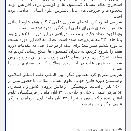
استخراج نظام مسائل کمیسیون ها و کوشش برای افزایش تولید
محصولات و خروجی های قابل دسترس علوم انسانی اسلامی بوده
است.
شریفی اشاره کرد: اعضای شورای علمی کنگره هفتم علوم انسانی
۳۸ نفر و اعضای شورای علمی این کنگره حدود ۱۹۸ نفر است.
وی افزود: تعداد چکیده و مقالات دریافتی در این دوره ۵۱۰ عنوان بود
و تا حالا ۳۳۰ مقاله پذیرفته شده است. تعداد مقالات این دوره نسبت
به دوره ششم کمتر شد؛ برای اینکه از دو سال قبل که مقدمات دوره
هفتم را شروع کردیم، به دبیران کمیسیون ها اطلاع رسانی کردیم که
مقالات غیرتکراری و در سطح علمی پژوهشی در این دوره پذیرش
شوند. به همین علت در این دوره مقالات کیفیت بیشتری را دارا
هستند.
شریفی تصریح کرد: هفتمین کنگره بین المللی علوم انسانی اسلامی
و ششمین دوره جایزه جهانی علوم انسانی اسلامی با حضور بیش از
۱۵۰۰ نفر از اساتید، پژوهشگران و دانش پژوهان کشور و با همکاری
۵۴ مرکز علمی داخلی و خارجی، ۲۲ آبان ماه در فرهنگستان علوم
افتتاح شده و کمیسیون ها نیز از ۲۳ آبان ماه تا اول آذرماه در مراکز
علمی برگزار خواهند شد.
1402/08/19
16:20:00