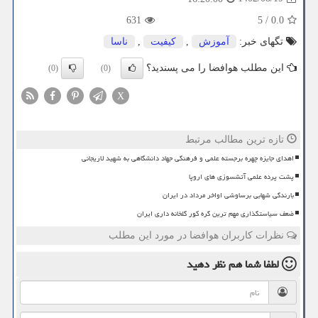
631
5
/
0.0
تگهای خبر:
آموزش
,
كیفیت
,
ناسا
این مطلب هوافضا را می پسندید؟
(0)
(0)
X
تازه ترین مطالب مرتبط
اهدای جایزه چهره برجسته علمی و فرهنگی جهاد دانشگاهی به شهید لاریجانی
پشت پرده علمی آتشسوزی های اروپا
بارندگی شهابی برساوشی اواخر مرداد در ایران
ضعف سیاستگذاری مهم ترین گره کور گلخانه داری ایران
نظرات کاربران هوافضا در مورد این مطلب
لطفا شما هم
نظر دهید