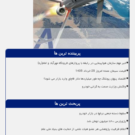
پربیننده ترین ها
خبر مهم سازمان هواپیمایی در رابطه با پروازهای فرودگاه مهرآباد و امام(ره)
قیمت سیمان عمده امروز 25 خرداد 1405
اقتصاد پنهان پوشاک چه طور میلیاردها دلار قاچاق وارد بازار می شود؟
واکنش وزارت صمت به گرانی خودرو
پربحث ترین ها
سقوط دسته جمعی نرخها در بازار خودرو
پژوپارس ۶۴۰ میلیون تومان شد
اعلام ظرفیت پژوهشی هر عضو هیات علمی از حمایت های بنیاد ملی علم