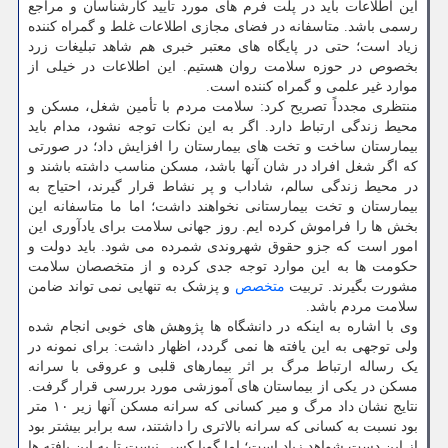
این اطلاعات باید در پلت فرم های مورد تایید کارشناسان و مراجع
رسمی باشد. متاسفانه در فضای مجازی اطلاعات غلط و گمراه کننده
زیاد است؛ حتی در پایگاه های معتبر خبری هم شاهد تبلیغات زرد
بخصوص در حوزه سلامت روان هستیم. این اطلاعات در خیلی از
موارد غیر علمی و گمراه کننده است.
منتظری مجدداً تصریح کرد: سلامت مردم با تأمین شغل، مسکن و
محیط زندگی ارتباط دارد. اگر به این نکات توجه نشود، مدام باید
بیمارستان ساخت و تخت های بیمارستان را افزایش داد؛ در صورتی
که اگر شغل افراد در شان آنها باشد، مسکن مناسب داشته باشند و
در محیط زندگی سالم، شاداب و پر نشاط قرار گیرند، احتیاج به
بیمارستان و تخت بیمارستانی نخواهند داشت؛ اما ما متاسفانه این
بخش ها را فراموش کرده ایم. روز جهانی سلامت برای یادآوری این
امور است که جزو حقوق شهروندی شمرده می شود. باید دولت و
حکومت ها به این موارد توجه جدی کرده و از متخصصان سلامت
مشورت بگیرند. تربیت
متخصص
و پزشک به تنهایی نمی تواند ضامن
سلامت مردم باشد.
وی با اشاره به اینکه در دانشگاه ها پژوهش های خوبی انجام شده
ولی توجهی به این یافته ها نمی گردد، اظهار داشت: برای نمونه در
یک رساله ارتباط مرگ بر اثر بیمارهای قلبی و عروقی با سرانه
مسکن در یکی از بیماستان های آموزشی مورد بررسی قرار گرفت.
نتایج نشان داد مرگ و میر کسانی که سرانه مسکن آنها زیر ۱۰ متر
بود نسبت به کسانی که سرانه بالاتری را داشتند، سه برابر بیشتر بود
از این دست شواهد زیاد است؛ اما گویا کسی نیست تا به این یافته ها