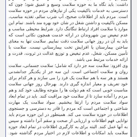
داشت: باید نگاه ما به حوزه سلامت وسیع و عمیق شود؛ چون که
دسترسی به خدمات باکیفیت یکی از نیازهای مردم در حوزه سلامت
است. مردم باید از اطلاعات صحیح، آب شرب سالم، تغذیه مناسب،
مسکن باکیفیت و داشتن شغل در شان خود بهره مند باشند. تمام این
موارد با سلامت افراد ارتباط تنگاتنگ دارد. شرایط محیطی مناسب و
عدم تبعیض بین شهروندان در ارائه خدمت همچون نکاتی است که
باید به آن در روز جهانی سلامت دقت نماییم. سلامت تنها به معنای
ساختن بیمارستان یا افزایش تخت بیمارستانی نیست. سلامت با
تأمین مسکن، شغل، عدم تبغیض و توزیع عدالت در ثروت، قدرت و
ارائه خدمات مرتبط می باشد.
وی افزود: سلامت سه جز دارد که شامل؛ سلامت جسمانی، سلامت
روان و سلامت اجتماعی است. این سه جز از یکدیگر جدانشدنی
هستند و هر سه با هم سلامت یک فرد را می سازند و هر کدام برای
خود تعریف و معیار اندازه گیری دارند. بهرحال روز جهانی سلامت
مناسبت خوبی است که هم دولت ها را متوجه وظایف خود کند و هم
مردم را آماده سازد تا از سلامت خود مراقبت کنند. باید در تمام ابعاد
سواد سلامت مردم را ارتقا ببخشیم. سواد سلامت یک مهارت
شناختی و اجتماعی است که مردم را قادر به دسترسی و جستجوی
اطلاعات در حوزه سلامت می کند. همینطور در این حوزه مردم باید
توانایی فهم اطلاعات و ارزیابی از صحت و سقم آنرا داشته و سپس
به آنها عمل کنند. البته برای به کارگیری اطلاعات در تمام ابعاد حوزه
سلامت باید امکانات و اطلاعات لازم در اختیار مردم گذاشته شود.