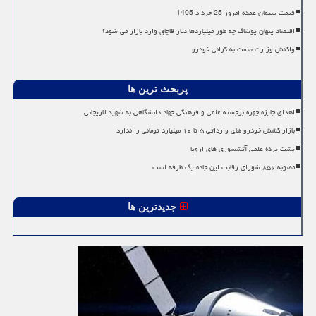
قیمت سیمان عمده امروز 25 خرداد 1405
اقتصاد پنهان پوشاک چه طور میلیاردها دلار قاچاق وارد بازار می شود؟
واکنش وزارت صمت به گرانی خودرو
پربحث ترین ها
اهدای جایزه چهره برجسته علمی و فرهنگی جهاد دانشگاهی به شهید لاریجانی
بازار کشش خودرو های وارداتی ۵ تا ۱۰ میلیارد تومانی را ندارد
پشت پرده علمی آتشسوزی های اروپا
مصوبه ۸۵۶ شورای رقابت این جاده یک طرفه است
جدیدترین ها