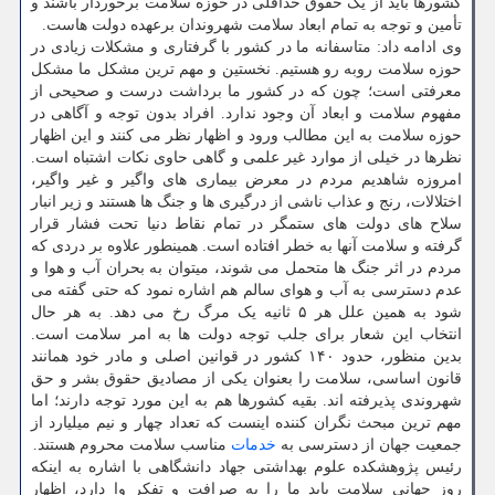
کشورها باید از یک حقوق حداقلی در حوزه سلامت برخوردار باشند و
تأمین و توجه به تمام ابعاد سلامت شهروندان برعهده دولت هاست.
وی ادامه داد: متاسفانه ما در کشور با گرفتاری و مشکلات زیادی در
حوزه سلامت روبه رو هستیم. نخستین و مهم ترین مشکل ما مشکل
معرفتی است؛ چون که در کشور ما برداشت درست و صحیحی از
مفهوم سلامت و ابعاد آن وجود ندارد. افراد بدون توجه و آگاهی در
حوزه سلامت به این مطالب ورود و اظهار نظر می کنند و این اظهار
نظرها در خیلی از موارد غیر علمی و گاهی حاوی نکات اشتباه است.
امروزه شاهدیم مردم در معرض بیماری های واگیر و غیر واگیر،
اختلالات، رنج و عذاب ناشی از درگیری ها و جنگ ها هستند و زیر انبار
سلاح های دولت های ستمگر در تمام نقاط دنیا تحت فشار قرار
گرفته و سلامت آنها به خطر افتاده است. همینطور علاوه بر دردی که
مردم در اثر جنگ ها متحمل می شوند، میتوان به بحران آب و هوا و
عدم دسترسی به آب و هوای سالم هم اشاره نمود که حتی گفته می
شود به همین علل هر ۵ ثانیه یک مرگ رخ می دهد. به هر حال
انتخاب این شعار برای جلب توجه دولت ها به امر سلامت است.
بدین منظور، حدود ۱۴۰ کشور در قوانین اصلی و مادر خود همانند
قانون اساسی، سلامت را بعنوان یکی از مصادیق حقوق بشر و حق
شهروندی پذیرفته اند. بقیه کشورها هم به این مورد توجه دارند؛ اما
مهم ترین مبحث نگران کننده اینست که تعداد چهار و نیم میلیارد از
جمعیت جهان از دسترسی به
خدمات
مناسب سلامت محروم هستند.
رئیس پژوهشکده علوم بهداشتی جهاد دانشگاهی با اشاره به اینکه
روز جهانی سلامت باید ما را به صرافت و تفکر وا دارد، اظهار