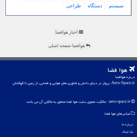
سیستم
دستگاه
طراحی
اخبار هوافضا
هوافضا-صفحه اصلی
هوا فضا
درباره هوافضا
Aero-Space.ir: پرواز در دنیای دانش و فناوری های هوایی و فضایی، از زمین تا کهکشان
aero-space.ir - مالکیت معنوی سایت هوا فضا متعلق به مالکین آن می باشد
میانبرهای هوا فضا
درباره ما
بک لینک