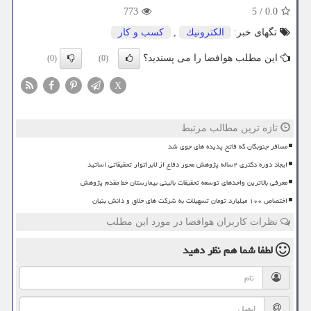
773
5
/
0.0
تگهای خبر:
الكترونیك
,
كسب و كار
این مطلب هوافضا را می پسندید؟
(0)
(0)
X
تازه ترین مطالب مرتبط
مسافر جنوبگان که فاتح پدیده های جوی شد
ایجاد دوره دکتری ۲ساله پژوهش محور دفاع از لابراتوار تحقیقاتی اساتید
معرفی بالاترین واحدهای توسعه تحقیقات بالینی بیمارستان خط مقدم پژوهش
اختصاص ۱۰۰ میلیارد تومان تسهیلات به شرکت های خلاق و دانش بنیان
نظرات کاربران هوافضا در مورد این مطلب
لطفا شما هم
نظر دهید