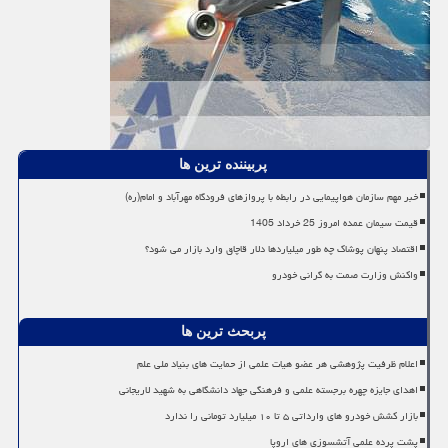
پربیننده ترین ها
خبر مهم سازمان هواپیمایی در رابطه با پروازهای فرودگاه مهرآباد و امام(ره)
قیمت سیمان عمده امروز 25 خرداد 1405
اقتصاد پنهان پوشاک چه طور میلیاردها دلار قاچاق وارد بازار می شود؟
واکنش وزارت صمت به گرانی خودرو
پربحث ترین ها
اعلام ظرفیت پژوهشی هر عضو هیات علمی از حمایت های بنیاد ملی علم
اهدای جایزه چهره برجسته علمی و فرهنگی جهاد دانشگاهی به شهید لاریجانی
بازار کشش خودرو های وارداتی ۵ تا ۱۰ میلیارد تومانی را ندارد
پشت پرده علمی آتشسوزی های اروپا