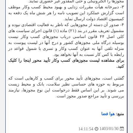
مجوزها را الکترونیکی و حتی المقدور غیر حضوری نمایند.
۳- دبیرخانه هیأت مقررات زدایی و بهبود محیط کسب وکار موظف
است گزارش عملکرد این تصویب نامه را هر شش ماه یک دفعه به
کمیسیون اقتصاد دولت ارسال نماید.
۴- صدور آن دسته از مجوزهایی که ناظر به فعالیت اقتصادی نبوده و
مشمول تعریف مقرر در بند (۲۱) ماده (۱) قانون اجرای سیاست های
کلی اصل ۴۴ قانون اساسی درباب مجوزهای کسب وکار نیست
بوسیله درگاه ملی مجوزهای کشور و درج آنها در لیست پیوست به
منزله تلقی آنها به عنوان کسب وکار و تسری یا شمول قواعد در
رابطه با کس کار نسبت به آنها نخواهد بود.
برای مشاهده لیست مجوزهای کسب وکار تأیید محور اینجا را کلیک
کنید.
گفتنی است، مجوزهای تأیید محور برای کسب و کارهایی است که
مربوط به حوزه های حساسی نظیر سلامت، بانک و محیط زیست
می شوند. بر این اساس فقط درخواست این نوع مجوزها، نیازمند
بررسی و تأیید مراجع صدور مجوز است.
منبع:
هوا فضا
1403/01/30
14:11:54