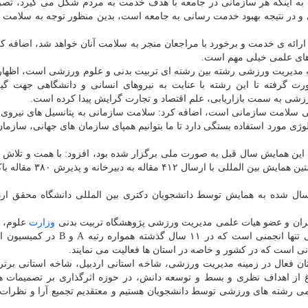
 به اینکه هر سازمانی در جامعه با هدف خدمت به مردم شکل می گیرد، تصر
و در نتیجه بهبود خدمت رسانی به جامعه است، بدین منظور توجه به سلامت 
ارائه ی خدمت و برخورد با مراجعان منجر به سلامت آنان خواهد شد، اضافه کر
 های علمی خیلی مهم است.
نکه مدیریت ورزشی رشته بین رشته ای تربیت بدنی و علوم ورزشی است، اظها
 گرفته تا این رشته با عنایت به نیروهای انسانی و دانشگاهی جهت گیر
زشی به سمت بازاریابی، علم اقتصاد و تجارت گرایش پیدا کرده است.
زشی سلامت سازمانی است، اضافه کرد: سلامت سازمانی به پتانسیل های نیروی 
ژی مورد استفاده بستگی دارد تا ما بتوانیم همپای سازمان های جهانی، سازم
ه این همایش سال قبل به صورت ملی برگزار شده بود، افزود: با همت و تلاش
مدیریتی دانشگاه، امروز بعنوان دومین همایش ملی و نخستین همایش بین ال
صریح کرد: ۵۳ درصد مقالات ارسال شده به همایش توسط دانشجویان دکتری بین المللی دانشگاه محقق ا
ان و عضو هیات علمی مدیریت ورزشی پژوهشگاه تربیت بدنی
وزارت
علوم، ت
و فناوری هم اظهار داشت: انجمن علمی مدیریت ورزشی تنها انجمنی است که در ۱۱ سال 
است که در کشور و خاصه در استان ها فعالیت می نمایند.
اشاره به اینکه در ارزیابی های سال قبل از ۲۳ استان فعال در زمینه مدیریت ورزشی، شاخه استانی اردبیل، شاخه استانی 
رغ از اهداف نظری و بسط و توسعه دانش، در حوزه اثرگذاری بر تصمیمات 
مامی رشته های ورزشی توسط دانشجویان هستیم و معتقدیم تجمیع آرا و نظرات