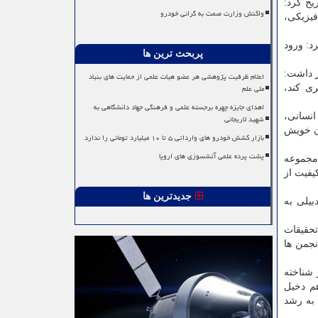
یح کرد:
واکنش وزارت صمت به گرانی خودرو
فیزیکی،
د: ورود
پربحث ترین ها
ر داشت:
اعلام ظرفیت پژوهشی هر عضو هیات علمی از حمایت های بنیاد
ملی علم
ی کند،
اهدای جایزه چهره برجسته علمی و فرهنگی جهاد دانشگاهی به
انسانی،
شهید لاریجانی
ان خویش
بازار کشش خودرو های وارداتی ۵ تا ۱۰ میلیارد تومانی را ندارد
پشت پرده علمی آتشسوزی های اروپا
 مجموعه
مللی با ارسال ۴۱۲ مقاله به دبیرخانه و پذیرش ۳۸۰ مقاله باکیفیت از
جدیدترین ها
ردبیلی به
حقیقات
گذشته همواره رتبه A و B در کمیسیون انجمن ها
برتر شناخته
هم دخیل
 به رشد