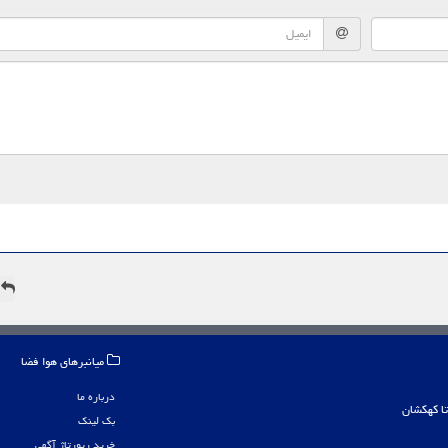
ه
میانبرهای هوا فضا
درباره ما
بک لینک
خرید رپورتاژ آگهی