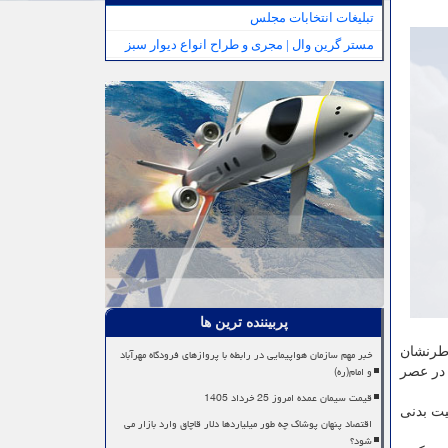
تبلیغات انتخابات مجلس
مستر گرین وال | مجری و طراح انواع دیوار سبز
پربیننده ترین ها
اطرنشان
خبر مهم سازمان هواپیمایی در رابطه با پروازهای فرودگاه مهرآباد
و امام(ره)
 در عصر
قیمت سیمان عمده امروز 25 خرداد 1405
یت بدنی
اقتصاد پنهان پوشاک چه طور میلیاردها دلار قاچاق وارد بازار می
شود؟