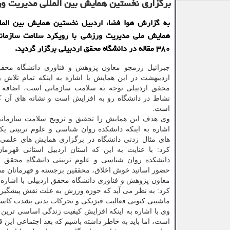
برگزاری نخستین همایش بین المللی مدیریت ور
به گزارش هوا فضا، اردبیل نخستین همایش بین المل
همایش ملی مدیریت ورزشی با رویکرد سلامت سازمان
۳۸۰ مقاله در دانشگاه محقق اردبیلی برگزار گردید.
اردیبهشت در این همایش با اشاره به اینکه تمام تلاش 
محقق اردبیلی توجه به سلامت سازمانی است، اضافه ک
نشاط در دانشگاه رو به افزایش است و نشانه های آن 
است.
وی هدف این همایش را تحقیق و ترویج سلامت سازمانی
اشاره به اینکه دانشکده روان شناسی و علوم تربیتی یک
های مثال زدنی دانشگاه در برگزاری همایش های علمی
کرد: با عنایت به این که استان اردبیل استانی قهرما
دانشکده روان شناسی و علوم تربیتی دانشگاه محقق ار
حضور اساتید خوش اخلاق، محققین برجسته و قهرمانان مط
معاون پژوهش و فناوری دانشگاه محقق اردبیلی با اشاره
کرد: به نظر می آید که حوزه ورزش به علت نقش پیشگیران
ماشینی کنونی فعالیت فیزیکی و تحرکات بدنی بشدت کاس
وی با اشاره به اینکه افزایش کیفیت زندگی اساسی ترین
است، اما باید به خاطر داشته باشیم که بعد اجتماعی این 