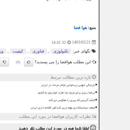
منبع:
هوا فضا
1403/02/21
14:41:32
تگهای خبر:
تكنولوژی
,
فناوری
,
كیفیت
,
وز
این مطلب هوافضا را می پسندید؟
(0)
تازه ترین مطالب مرتبط
بارندگی شهابی برساوشی اواخر مرداد در ایران
برنامه ریزی برای ورود ۷۵ هزار خودروی به کشور
کشف آنزیمی که پیری را معکوس می کند
ضعف سیاستگذاری مهم ترین گره کور گلخانه داری ایران
نظرات کاربران هوافضا در مورد این مطلب
لطفا شما هم
در مورد این مطلب
نظر دهید