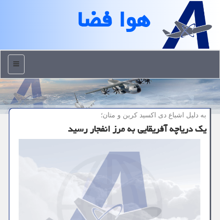
هوا فضا
منو
به دلیل اشباع دی اكسید كربن و متان؛
یک دریاچه آفریقایی به مرز انفجار رسید