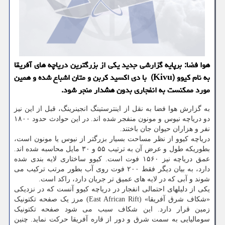
هوا فضا: برپایه گزارشی جدید یکی از بزرگترین دریاچه های آفریقا
به نام کیوو (Kivu) با دی اکسید کربن و متان اشباع شده و همین
مورد ممکنست به انفجاری بدون هشدار منجر شود.
به گزارش هوا فضا به نقل از اینترستینگ انجینرینگ، قبل از این نیز
دو دریاچه نیوس و مونون منفجر شده اند. در این حوادث حدود ۱۸۰۰
نفر و هزاران حیوان جان باختند.
دریاچه کیوو از نظر مساحت بسیار بزرگتر از نیوس یا مونون است،
بطوریکه طول و عرض آن به ترتیب ۵۵ و ۳۰ مایل محاسبه شده اند.
عمق دریاچه نیز ۱۵۶۰ فوت است. کیوو ساختاری لایه بندی شده
دارد، به بیان دیگر فقط ۲۰۰ فوت روی آب بطور مرتب ترکیب می
شوند و آبی که در لایه های عمیق تر جریان دارد، راکد است.
یکی از دلیلهای احتمالی انفجار در دریاچه کیوو آنست که در نزدیکی
«شکاف شرق آفریقا» (East African Rift) مرز یک صفحه تکتونیک
زمین قرار دارد. این شکاف سبب می شود صفحه تکتونیک
سومالیایی به سمت شرق و دور از قاره آفریقا حرکت نماید. چنین