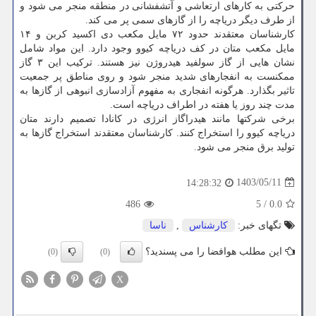
حرکتی به کارهای ارتعاشی و آتشفشانی در منطقه منجر می شود و
از طرف دیگر دریاچه را از گازهای سمی پر می کند.
کارشناسان معتقدند حدود ۷۲ مایل مکعب دی اکسید کربن و ۱۴
مایل مکعب متان در کف دریاچه کیوو وجود دارد. این مواد شامل
نشان هایی از گاز سولفید هیدروژن نیز هستند. ترکیب این ۳ گاز
ممکنست به انفجارهای شدید منجر شود و روی مناطق پر جمعیت
تاثیر بگذارد. هرگونه انفجاری به مفهوم آزادسازی انبوهی از گازها به
مدت چند روز یا هفته در اطراف دریاچه است.
برخی شرکتها مانند هیدراگاز انرژی در کانادا تصمیم دارند متان
دریاچه کیوو را استخراج کنند. کارشناسان معتقدند استخراج گازها به
تولید برق منجر می شود.
1403/05/11
14:28:32
486
5
/
0.0
تگهای خبر:
كارشناس
,
ناسا
این مطلب هوافضا را می پسندید؟
(0)
(0)
X