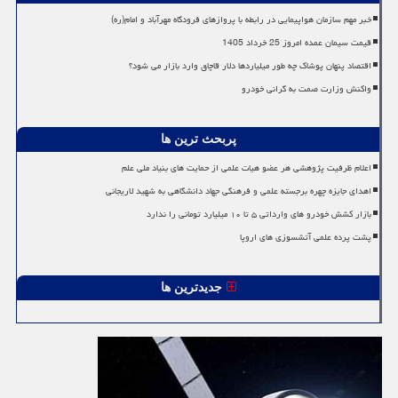
خبر مهم سازمان هواپیمایی در رابطه با پروازهای فرودگاه مهرآباد و امام(ره)
قیمت سیمان عمده امروز 25 خرداد 1405
اقتصاد پنهان پوشاک چه طور میلیاردها دلار قاچاق وارد بازار می شود؟
واکنش وزارت صمت به گرانی خودرو
پربحث ترین ها
اعلام ظرفیت پژوهشی هر عضو هیات علمی از حمایت های بنیاد ملی علم
اهدای جایزه چهره برجسته علمی و فرهنگی جهاد دانشگاهی به شهید لاریجانی
بازار کشش خودرو های وارداتی ۵ تا ۱۰ میلیارد تومانی را ندارد
پشت پرده علمی آتشسوزی های اروپا
جدیدترین ها