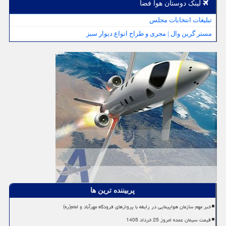
لینک دوستان هوا فضا
تبلیغات انتخابات مجلس
مستر گرین وال | مجری و طراح انواع دیوار سبز
پربیننده ترین ها
خبر مهم سازمان هواپیمایی در رابطه با پروازهای فرودگاه مهرآباد و امام(ره)
قیمت سیمان عمده امروز 25 خرداد 1405