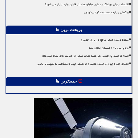
اقتصاد پنهان پوشاک چه طور میلیاردها دلار قاچاق وارد بازار می شود؟
واکنش وزارت صمت به گرانی خودرو
پربحث ترین ها
سقوط دسته جمعی نرخها در بازار خودرو
پژوپارس ۶۴۰ میلیون تومان شد
اعلام ظرفیت پژوهشی هر عضو هیات علمی از حمایت های بنیاد ملی علم
اهدای جایزه چهره برجسته علمی و فرهنگی جهاد دانشگاهی به شهید لاریجانی
جدیدترین ها