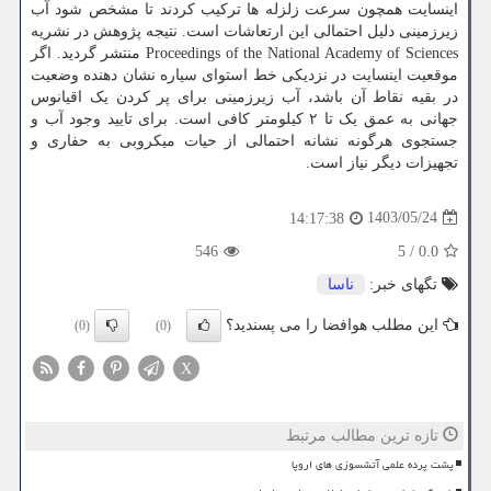
اینسایت همچون سرعت زلزله ها ترکیب کردند تا مشخص شود آب
زیرزمینی دلیل احتمالی این ارتعاشات است. نتیجه پژوهش در نشریه
Proceedings of the National Academy of Sciences منتشر گردید. اگر
موقعیت اینسایت در نزدیکی خط استوای سیاره نشان دهنده وضعیت
در بقیه نقاط آن باشد، آب زیرزمینی برای پر کردن یک اقیانوس
جهانی به عمق یک تا ۲ کیلومتر کافی است. برای تایید وجود آب و
جستجوی هرگونه نشانه احتمالی از حیات میکروبی به حفاری و
تجهیزات دیگر نیاز است.
1403/05/24
14:17:38
546
5
/
0.0
تگهای خبر:
ناسا
این مطلب هوافضا را می پسندید؟
(0)
(0)
X
تازه ترین مطالب مرتبط
پشت پرده علمی آتشسوزی های اروپا