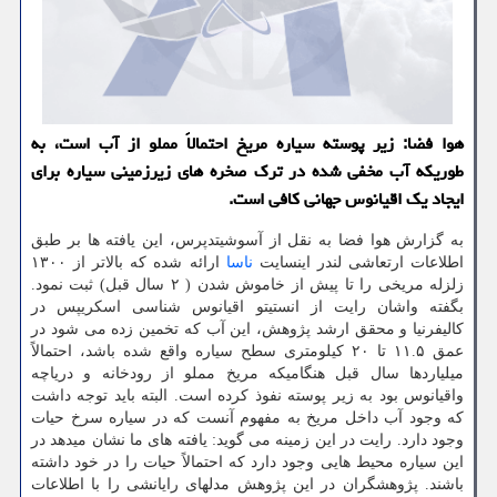
هوا فضا: زیر پوسته سیاره مریخ احتمالاً مملو از آب است، به
طوریکه آب مخفی شده در ترک صخره های زیرزمینی سیاره برای
ایجاد یک اقیانوس جهانی کافی است.
به گزارش هوا فضا به نقل از آسوشیتدپرس، این یافته ها بر طبق
اطلاعات ارتعاشی لندر اینسایت
ناسا
ارائه شده که بالاتر از ۱۳۰۰
زلزله مریخی را تا پیش از خاموش شدن ( ۲ سال قبل) ثبت نمود.
بگفته واشان رایت از انستیتو اقیانوس شناسی اسکریپس در
کالیفرنیا و محقق ارشد پژوهش، این آب که تخمین زده می شود در
عمق ۱۱.۵ تا ۲۰ کیلومتری سطح سیاره واقع شده باشد، احتمالاً
میلیاردها سال قبل هنگامیکه مریخ مملو از رودخانه و دریاچه
واقیانوس بود به زیر پوسته نفوذ کرده است. البته باید توجه داشت
که وجود آب داخل مریخ به مفهوم آنست که در سیاره سرخ حیات
وجود دارد. رایت در این زمینه می گوید: یافته های ما نشان میدهد در
این سیاره محیط هایی وجود دارد که احتمالاً حیات را در خود داشته
باشند. پژوهشگران در این پژوهش مدلهای رایانشی را با اطلاعات