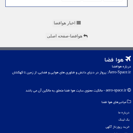
اخبار هوافضا
هوافضا-صفحه اصلی
هوا فضا
درباره هوافضا
Aero-Space.ir: پرواز در دنیای دانش و فناوری های هوایی و فضایی، از زمین تا کهکشان
aero-space.ir - مالکیت معنوی سایت هوا فضا متعلق به مالکین آن می باشد
میانبرهای هوا فضا
درباره ما
بک لینک
خرید رپورتاژ آگهی