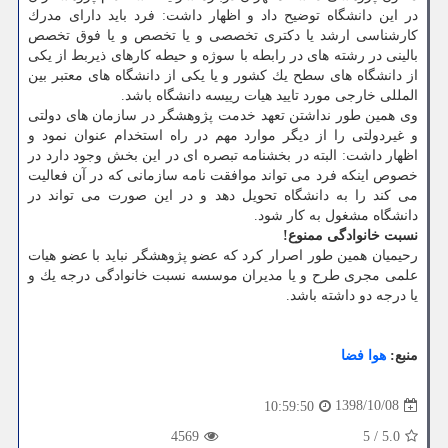
در این دانشگاه توضیح داد و اظهار داشت: فرد باید دارای مدرك
كارشناسی ارشد یا دكتری تخصصی و یا تخصص و یا فوق تخصص
بالینی در رشته های در رابطه با سوژه و حیطه كارهای ذیربط از یكی
از دانشگاه های سطح یك كشور و یا یكی از دانشگاه های معتبر بین
المللی خارجی مورد تایید هیات رییسه دانشگاه باشد.
وی همین طور نداشتن تعهد خدمت پژوهشگر در سازمان های دولتی
و غیردولتی را از دیگر موارد مهم در راه استخدام عنوان نمود و
اظهار داشت: البته در بخشنامه تبصره ای در این بخش وجود دارد در
خصوص اینكه فرد می تواند موافقت نامه سازمانی كه در آن فعالیت
می كند را به دانشگاه تحویل دهد و در این صورت می تواند در
دانشگاه مشغول به كار شود.
نسبت خانوادگی ممنوع!
رحیمیان همین طور اصرار كرد كه عضو پژوهشگر نباید با عضو هیات
علمی مجری طرح و یا مدیران موسسه نسبت خانوادگی درجه یك و
یا درجه دو داشته باشد.
منبع:
هوا فضا
1398/10/08
10:59:50
4569
5
/
5.0