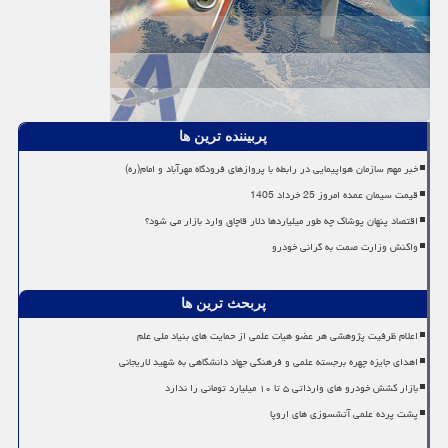
پربیننده ترین ها
خبر مهم سازمان هواپیمایی در رابطه با پروازهای فرودگاه مهرآباد و امام(ره)
قیمت سیمان عمده امروز 25 خرداد 1405
اقتصاد پنهان پوشاک چه طور میلیاردها دلار قاچاق وارد بازار می شود؟
واکنش وزارت صمت به گرانی خودرو
پربحث ترین ها
اعلام ظرفیت پژوهشی هر عضو هیات علمی از حمایت های بنیاد ملی علم
اهدای جایزه چهره برجسته علمی و فرهنگی جهاد دانشگاهی به شهید لاریجانی
بازار کشش خودرو های وارداتی ۵ تا ۱۰ میلیارد تومانی را ندارد
پشت پرده علمی آتشسوزی های اروپا