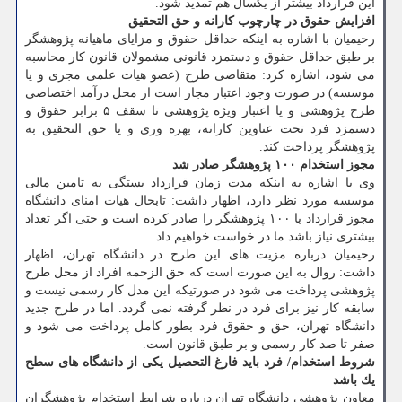
این قرارداد بیشتر از یكسال هم تمدید شود.
افزایش حقوق در چارچوب كارانه و حق التحقیق
رحیمیان با اشاره به اینكه حداقل حقوق و مزایای ماهیانه پژوهشگر
بر طبق حداقل حقوق و دستمزد قانونی مشمولان قانون كار محاسبه
می شود، اشاره كرد: متقاضی طرح (عضو هیات علمی مجری و یا
موسسه) در صورت وجود اعتبار مجاز است از محل درآمد اختصاصی
طرح پژوهشی و یا اعتبار ویژه پژوهشی تا سقف ۵ برابر حقوق و
دستمزد فرد تحت عناوین كارانه، بهره وری و یا حق التحقیق به
پژوهشگر پرداخت كند.
مجوز استخدام ۱۰۰ پژوهشگر صادر شد
وی با اشاره به اینكه مدت زمان قرارداد بستگی به تامین مالی
موسسه مورد نظر دارد، اظهار داشت: تابحال هیات امنای دانشگاه
مجوز قرارداد با ۱۰۰ پژوهشگر را صادر كرده است و حتی اگر تعداد
بیشتری نیاز باشد ما در خواست خواهیم داد.
رحیمیان درباره مزیت های این طرح در دانشگاه تهران، اظهار
داشت: روال به این صورت است كه حق الزحمه افراد از محل طرح
پژوهشی پرداخت می شود در صورتیكه این مدل كار رسمی نیست و
سابقه كار نیز برای فرد در نظر گرفته نمی گردد. اما در طرح جدید
دانشگاه تهران، حق و حقوق فرد بطور كامل پرداخت می شود و
صفر تا صد كار رسمی و بر طبق قانون است.
شروط استخدام/ فرد باید فارغ التحصیل یكی از دانشگاه های سطح
یك باشد
معاون پژوهشی دانشگاه تهران درباره شرایط استخدام پژوهشگران