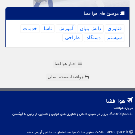
موضوع های هوا فضا
فناوری
دانش بنیان
آموزش
ناسا
خدمات
سیستم
دستگاه
طراحی
اخبار هوافضا
هوافضا-صفحه اصلی
هوا فضا
درباره هوافضا
Aero-Space.ir: پرواز در دنیای دانش و فناوری های هوایی و فضایی، از زمین تا کهکشان
aero-space.ir - مالکیت معنوی سایت هوا فضا متعلق به مالکین آن می باشد