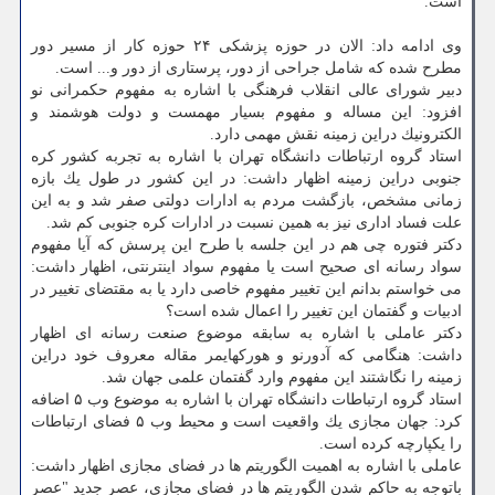
است.
وی ادامه داد: الان در حوزه پزشكی ۲۴ حوزه كار از مسیر دور
مطرح شده كه شامل جراحی از دور، پرستاری از دور و... است.
دبیر شورای عالی انقلاب فرهنگی با اشاره به مفهوم حكمرانی نو
افزود: این مساله و مفهوم بسیار مهمست و دولت هوشمند و
الكترونیك دراین زمینه نقش مهمی دارد.
استاد گروه ارتباطات دانشگاه تهران با اشاره به تجربه كشور كره
جنوبی دراین زمینه اظهار داشت: در این كشور در طول یك بازه
زمانی مشخص، بازگشت مردم به ادارات دولتی صفر شد و به این
علت فساد اداری نیز به همین نسبت در ادارات كره جنوبی كم شد.
دكتر فتوره چی هم در این جلسه با طرح این پرسش كه آیا مفهوم
سواد رسانه ای صحیح است یا مفهوم سواد اینترنتی، اظهار داشت:
می خواستم بدانم این تغییر مفهوم خاصی دارد یا به مقتضای تغییر در
ادبیات و گفتمان این تغییر را اعمال شده است؟
دكتر عاملی با اشاره به سابقه موضوع صنعت رسانه ای اظهار
داشت: هنگامی كه آدورنو و هوركهایمر مقاله معروف خود دراین
زمینه را نگاشتند این مفهوم وارد گفتمان علمی جهان شد.
استاد گروه ارتباطات دانشگاه تهران با اشاره به موضوع وب ۵ اضافه
كرد: جهان مجازی یك واقعیت است و محیط وب ۵ فضای ارتباطات
را یكپارچه كرده است.
عاملی با اشاره به اهمیت الگوریتم ها در فضای مجازی اظهار داشت:
باتوجه به حاكم شدن الگوریتم ها در فضای مجازی، عصر جدید "عصر