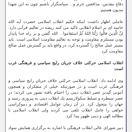
دفاع مقدس، مدافعین حرم و... سپاسگزار باشیم چون به این شهدا
مدیون هستیم.
عاملی اظهار داشت: اینكه حكیم انقلاب اسلامی حضرت آیه الله
خامنه ای بر اسلام انقلابی تاكید می كنند ریشه در تعالیم قرآنی دارد:
اِنَّ الَّذِینَ قالُوا رَبُّنَا اللهُ ثُمَّ استَقاموا... الله گفتن و بر راه خدا پایدار
بودن مستلزم مقاومت و توجه به تعالیم مقاومت اسلامی است. باید
مسیر عمل صالح را گسترده كرد، در واقع باید بر گسترش عمل صالح
مقاومت كرد.
انقلاب اسلامی حركتی خلاف جریان رایج سیاسی و فرهنگی غرب
است
وی ادامه داد: انقلاب اسلامی حركتی خلاف جریان رایج سیاسی و
فرهنگی غرب است و در صورتیكه خیلی از متفكران و همچون
آنتونی گیدنز عصر انقلاب دینی را اختتام یافته تصور می كردند؛ در
عصر سیطره و تسلط سكولاریسم یك انقلاب دینی به پیروزی رسید و
جهان را متحول كرد. در آن زمان عوامل اقتصادی و دموكراسی
خواهی را عامل انقلاب تلقی می كردند ولی انقلاب اسلامی با
مطالبه الهی و دینی ظهور پیدا كرد.
دبیر شورای عالی انقلاب فرهنگی با اشاره به برگزاری همایش سواد