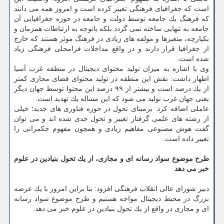
است كه جغرافیای فرهنگی تغییر كرده است و امروز همه می دانند
كه فرهنگ یك جامعه توسط دولت و جامعه در حوزه جغرافیایی آن
جامعه به تنهایی ساخته نمی گردد بلكه باتوجه به ارتباطات همزمان و
یكپارچه، متغیرها و مولفه های زیادی در فرهنگ موثر هستند كه خارج
از جغرافیا قرار دارند و در واقع مداخلات فرامحلی فرهنگی زیاد
شده است.
وی با اشاره به میزان تولید محتوای دیجیتال در منطقه غرب آسیا
اظهار داشت: نقش این منطقه در تولید محتوای فضای مجازی كمتر
از یك درصد است و بیشتر از ۹۹ درصد این محتوا توسط جهان دیگر
یعنی جهان غرب تولید می شود كه این مساله یك تهدید است.
عاملی اضافه كرد: برمبنای تحول در حوزه فناوری های جدید؛ خیلی
از رشته های علمی گرفتار تغییر و تحول جدی شده اند و می توان
گفت هوش مصنوعی مفاهیم زیادی و همچون مفهوم حكمرانی را
تغییر داده است.
طرح موضوع سواد رسانه ای و مجازی، از یك تحول بنیادین در علوم
خبر می دهد
دبیر شورای عالی انقلاب فرهنگی افزود: بنا براین امروز با یك عرصه
بزرگ در محیط دیجیتال مواجه هستیم و طرح موضوع سواد رسانه
ای و مجازی در واقع از یك تحول بنیادین در علوم خبر می دهد.