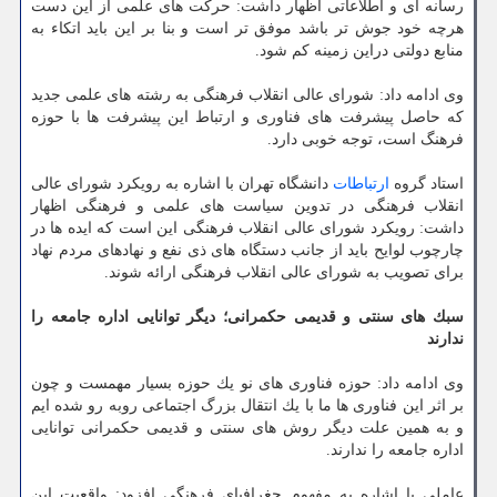
رسانه ای و اطلاعاتی اظهار داشت: حركت های علمی از این دست
هرچه خود جوش تر باشد موفق تر است و بنا بر این باید اتكاء به
منابع دولتی دراین زمینه كم شود.
وی ادامه داد: شورای عالی انقلاب فرهنگی به رشته های علمی جدید
كه حاصل پیشرفت های فناوری و ارتباط این پیشرفت ها با حوزه
فرهنگ است، توجه خوبی دارد.
استاد گروه
ارتباطات
دانشگاه تهران با اشاره به رویكرد شورای عالی
انقلاب فرهنگی در تدوین سیاست های علمی و فرهنگی اظهار
داشت: رویكرد شورای عالی انقلاب فرهنگی این است كه ایده ها در
چارچوب لوایح باید از جانب دستگاه های ذی نفع و نهادهای مردم نهاد
برای تصویب به شورای عالی انقلاب فرهنگی ارائه شوند.
سبك های سنتی و قدیمی حكمرانی؛ دیگر توانایی اداره جامعه را
ندارند
وی ادامه داد: حوزه فناوری های نو یك حوزه بسیار مهمست و چون
بر اثر این فناوری ها ما با یك انتقال بزرگ اجتماعی روبه رو شده ایم
و به همین علت دیگر روش های سنتی و قدیمی حكمرانی توانایی
اداره جامعه را ندارند.
عاملی با اشاره به مفهوم جغرافیای فرهنگی افزود: واقعیت این