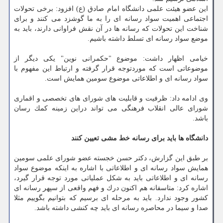
این عضو هیئت علمی دانشگاه امام صادق (ع) افزود: برخی تحولات
اجتماعی اهمیت سواد رسانه ای را به ما گوشزد می كنند و برای
شناخت این تحولات كه رسانه ها در آن نقش فراوانی دارند، باید به
موضع سواد رسانه ای تسلط داشته باشیم.
خیامی اظهار داشت: موضوع "حكمرانی نوین" یكی دیگر از
موضوعاتی است كه موردتوجه قرار گرفته و ارتباط این مفهوم با
سواد رسانه ای و اطلاعاتی موضوع سومین همایش است.
وی ادامه داد: ظرفیت و قابلیت های شورای های تخصصی و اقماری
شورای عالی انقلاب فرهنگی می تواند دراین زمینه كمك رسان
باشد.
دانشگاه ها باید برای رسانه خط مشی تعیین كنند
بر طبق این گزارش، دكتر حسن خجسته عضو شورای علمی سومین
همایش سواد رسانه ای و اطلاعاتی با اشاره به اینكه موضوع سواد
رسانه ای و اطلاعاتی باید به شكل عملیاتی مورد توجه قرار گیرد،
اشاره كرد: متاسفانه هم اكنون درك و فهم واقعی از سپهر رسانه ای
كشور وجود ندارد. باید به مرحله ای برسیم كه بتوانیم بگوییم مثلا
صدا و سیما در محاصره رسانه ای باید چه كنشی داشته باشد.