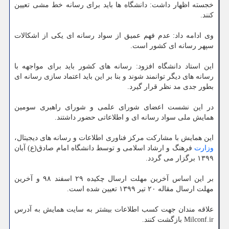
خجسته اظهار داشت: دانشگاه ها باید برای رسانه خط مشی تعیین
كنند.
وی ادامه داد: عدم فهم عمیق از سواد رسانه ای یكی از اشكالات
سپهر رسانه ای كشور است.
این استاد دانشگاه افزود: رسانه های كشور باید برای مواجهه با
رسانه های دیگر توانمند شوند و بنا بر این باید اعتماد سازی رسانه ای
بطور جدی مد نظر قرار گیرد.
در این نشست اعضای شورای علمی و شورای راهبری سومین
همایش ملی سواد رسانه ای و اطلاعاتی حضور داشتند.
این همایش با مشاركت مركز فناوری اطلاعات و رسانه های دیجیتال،
وزارت
فرهنگ و ارشاد اسلامی و توسط دانشگاه امام صادق(ع) آبان
۱۳۹۹ برگزار می گردد.
بر این اساس آخرین مهلت ارسال چكیده ۲۹ اسفند ۹۸ و آخرین
مهلت ارسال مقاله ۲۰ تیر ۱۳۹۹ تعیین شده است.
علاقه مندان جهت كسب اطلاعات بیشتر به سایت همایش به آدرس
Milconf.ir بازگشت كنند.