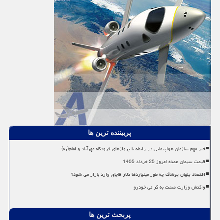
پربیننده ترین ها
خبر مهم سازمان هواپیمایی در رابطه با پروازهای فرودگاه مهرآباد و امام(ره)
قیمت سیمان عمده امروز 25 خرداد 1405
اقتصاد پنهان پوشاک چه طور میلیاردها دلار قاچاق وارد بازار می شود؟
واکنش وزارت صمت به گرانی خودرو
پربحث ترین ها