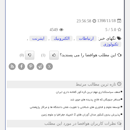
1398/11/18
23:56:58
4549
5
/
5.0
تگهای خبر:
ارتباطات
,
الكترونیك
,
اینترنت
,
تكنولوژی
این مطلب هوافضا را می پسندید؟
(0)
(1)
X
تازه ترین مطالب مرتبط
ضعف سیاستگذاری مهم ترین گره کور گلخانه داری ایران
مسافر جنوبگان که فاتح پدیده های جوی شد
توسعه علوم و فناوری های شناختی با تقویت نقش دانشگاه ها و مراکز پژوهشی
پذیرش بدون کنکور مدال آوران طلای 2 المپیاد جغرافیا و علوم زمین
نظرات کاربران هوافضا در مورد این مطلب