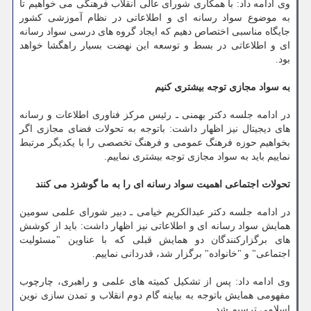
وی ادامه داد: با همكاری شورای عالی انقلاب فرهنگی می خواهیم تا
به موضوع سواد رسانه ای و اطلاعاتی در نظام آموزشی كشور
جایگاه مناسبی اختصاص دهیم كه ایجاد گروه های درسی سواد رسانه
ای و اطلاعاتی در بسط و توسعه این نهضت بسیار راهگشا خواهد
بود.
به سواد مجازی توجه بیشتری كنیم
در ادامه جلسه دكتر بهمنی ـ رئیس مركز فناوری اطلاعات و رسانه
های دیجیتال نیز اظهار داشت: باتوجه به تحولات فضای مجازی اگر
بخواهیم حوزه فرهنگ عمومی و فرهنگ تخصصی را با یكدیگر مرتبط
نماییم باید به سواد مجازی توجه بیشتری نماییم.
تحولات اجتماعی اهمیت سواد رسانه ای را به ما گوشزد می كنند
در ادامه جلسه دكتر عبدالكریم خیامی ـ دبیر شورای علمی سومین
همایش سواد رسانه ای و اطلاعاتی نیز اظهار داشت: باید از كوشش
های برگزاركنندگان دو همایش قبلی كه با عناوین "مسئولیت
اجتماعی" و "خانواده" برگزار شد، قدردانی نماییم.
وی ادامه داد: پس از تشكیل كمیته های علمی و راهبری، چارچوب
مفهومی همایش باتوجه به بیاینه گام دوم انقلاب و تمدن سازی نوین
اسلامی ترسیم شد.