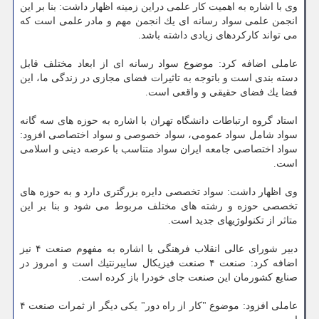
وی با اشاره به اهمیت كار علمی دراین زمینه اظهار داشت: بنا بر این
انجمن علمی سواد رسانه ای یك انجمن مهم و مادر علمی است كه
می تواند كاركردهای زیادی داشته باشد.
عاملی اضافه كرد: موضوع سواد رسانه ای از ابعاد مختلف قابل
دسته بندی است و باتوجه به تاثیرات فضای مجازی در زندگی ما، این
فضا یك فضای حقیقی و واقعی است.
استاد گروه ارتباطات دانشگاه تهران با اشاره به حوزه های سه گانه
سواد شامل سواد عمومی، سواد خصوصی و سواد اختصاصی افزود:
سواد اختصاصی جامعه ایران سواد متناسب با عرصه دینی و اسلامی
است.
وی اظهار داشت: سواد تخصصی دایره بزرگتری دارد و به حوزه های
تخصصی حوزه و رشته های مختلف مربوط می شود و بنا بر این
متاثر از تكنولوژیهای جدید است.
دبیر شورای عالی انقلاب فرهنگی با اشاره به مفهوم صنعت ۴ نیز
اضافه كرد: صنعت ۴ صنعت فیزیكال سایبرنتیك است و امروز در
صنایع كشورمان این صنعت جای خودرا باز كرده است.
عاملی افزود: موضوع "كار از راه دور" یكی دیگر از ثمرات صنعت ۴