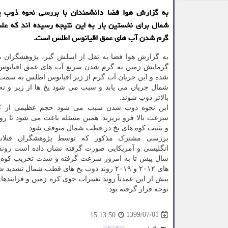
به گزارش هوا فضا دانشمندان با بررسی نحوه ذوب 
شمال برای نخستین بار به این نتیجه رسیده اند كه عل
گرم شدن آب های عمق اقیانوس اطلس است.
به گزارش هوا فضا به نقل از اسلش گیر، پژوهشگران می
گرمایش زمین به گرم شدن سریع آب های عمق اقیانو
شده و این جریان آب گرم از زیر اقیانوس اطلس به سمت
شمال جریان می یابد و سبب می شود یخ ها از زیر و نه
بالاتر ذوب شوند.
این نحوه ذوب شدن سبب می شود حجم عظیمی از کوه
سرعت بالا فرو بریزند. همین مسئله باعث می شود تا ر
و تثبیت کوه های یخ در قطب شمال متوقف شود.
بررسی مشترک مذکور که توسط پژوهشگران فنلاندی،
سال پیش تا به امروز سرعت گرفته و شدت تخریب کوه 
های ۲۰۱۲ و ۲۰۱۹ روند ذوب یخ های قطب شمال تشدید شده و البته در سال ۲۰۲۰ کمی کاهش یافته است.
پیش از این عمدتاً روند تغییرات جوی کره زمین و فرا
توجه قرار گرفته بود.
1399/07/01
15:13:50