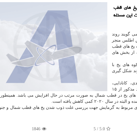
یخ های قطب
ت این مسئله
 گویند روند
س اطلس منجر
 یخ های قطب
 از بخش های
 های یخ با
وند شکل گیری
 کانادایی،
انگلیسی و آمریکایی صورت گرفته نشان داده است روند مذکور از ۱۵
های یخ در قطب شمال به صورت مرتب در حال افزایش می باشد. همینطور 
یندهای مربوط به گرمایش جهت بررسی علت ذوب شدن یخ های قطب شمال و جن
1846
5
/
5.0