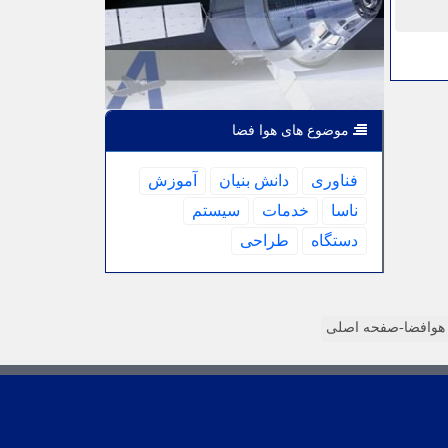
موضوع های هوا فضا
فناوری
دانش بنیان
آموزش
ناسا
خدمات
سیستم
دستگاه
طراحی
وافضا-صفحه اصلی