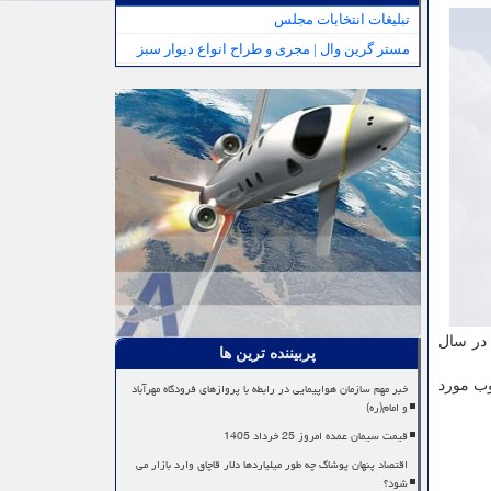
تبلیغات انتخابات مجلس
مستر گرین وال | مجری و طراح انواع دیوار سبز
در سال
پربیننده ترین ها
وب مورد
خبر مهم سازمان هواپیمایی در رابطه با پروازهای فرودگاه مهرآباد
و امام(ره)
قیمت سیمان عمده امروز 25 خرداد 1405
اقتصاد پنهان پوشاک چه طور میلیاردها دلار قاچاق وارد بازار می
شود؟