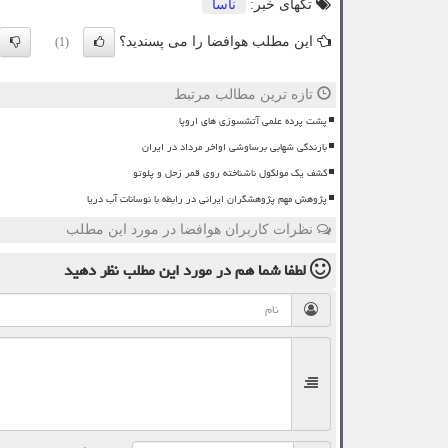
تگهای خبر:
ناسا
این مطلب هوافضا را می پسندید؟
(1)
تازه ترین مطالب مرتبط
پشت پرده علمی آتشسوزی های اروپا
بارندگی شهابی برساوشی اواخر مرداد در ایران
کشف یک مولکول ناشناخته روی قمر زحل و پلوتو
پژوهش مهم پژوهشگران ایرانی در رابطه با نوسانات آب دریا
نظرات کاربران هوافضا در مورد این مطلب
لطفا شما هم
در مورد این مطلب
نظر دهید