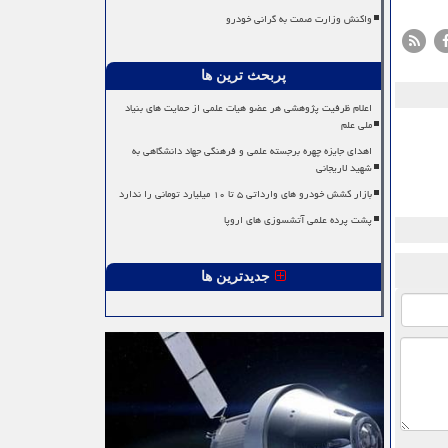
واکنش وزارت صمت به گرانی خودرو
پربحث ترین ها
اعلام ظرفیت پژوهشی هر عضو هیات علمی از حمایت های بنیاد
ملی علم
اهدای جایزه چهره برجسته علمی و فرهنگی جهاد دانشگاهی به
شهید لاریجانی
بازار کشش خودرو های وارداتی ۵ تا ۱۰ میلیارد تومانی را ندارد
پشت پرده علمی آتشسوزی های اروپا
جدیدترین ها