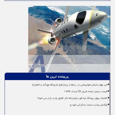
پربیننده ترین ها
خبر مهم سازمان هواپیمایی در رابطه با پروازهای فرودگاه مهرآباد و امام(ره)
قیمت سیمان عمده امروز 25 خرداد 1405
اقتصاد پنهان پوشاک چه طور میلیاردها دلار قاچاق وارد بازار می شود؟
واکنش وزارت صمت به گرانی خودرو