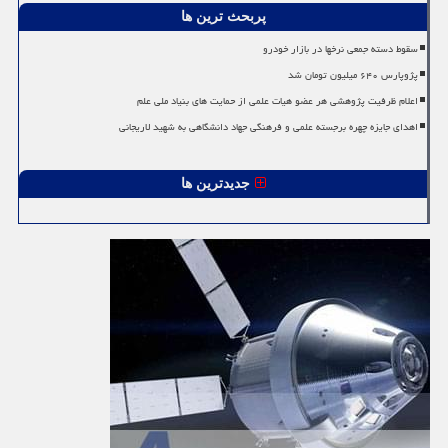
پربحث ترین ها
سقوط دسته جمعی نرخها در بازار خودرو
پژوپارس ۶۴۰ میلیون تومان شد
اعلام ظرفیت پژوهشی هر عضو هیات علمی از حمایت های بنیاد ملی علم
اهدای جایزه چهره برجسته علمی و فرهنگی جهاد دانشگاهی به شهید لاریجانی
جدیدترین ها