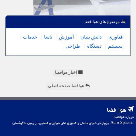
موضوع های هوا فضا
فناوری
دانش بنیان
آموزش
ناسا
خدمات
سیستم
دستگاه
طراحی
اخبار هوافضا
هوافضا-صفحه اصلی
هوا فضا
درباره هوافضا
Aero-Space.ir: پرواز در دنیای دانش و فناوری های هوایی و فضایی، از زمین تا کهکشان