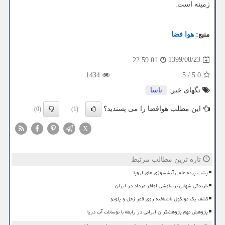
زمینه است.
منبع:
هوا فضا
1399/08/23
22:59:01
1434
5
/
5.0
تگهای خبر:
ناسا
این مطلب هوافضا را می پسندید؟
(0)
(1)
X
تازه ترین مطالب مرتبط
پشت پرده علمی آتشسوزی های اروپا
بارندگی شهابی برساوشی اواخر مرداد در ایران
کشف یک مولکول ناشناخته روی قمر زحل و پلوتو
پژوهش مهم پژوهشگران ایرانی در رابطه با نوسانات آب دریا