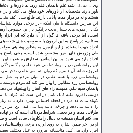
وی ادامه داد:
شبه علم یا همان علم زرد، به باورها و ادع
باور دارند متعصبانه از باورهای خود دفاع می کنند و در 
هستند و نه در دراز مدت پایایی دارند. طالع بینی، کف بی
این مدرس دانشگاه با بیان اینکه «در برخی موارد شناس
یکی از نمونه های بسیار بحث برانگیز در این خصوص
است، اما برخی یافته ها گواه از آن دارد که این ابزار
مختلف، در پاسخ به این آزمون با خصوصیت های شخصیتی 
افراد جهت استفاده از این آزمون به منظور پیشبینی موفقی
طی پژوهش های اخیر مشخص شده است، یعنی پاسخ به آزم
افراد وارد می شود. بر این اساس، سفارش منتقدین این اس
این روانشناس درباره روانشناسی شبه علمی و گستردگی آ
امروزه شاهد آن هستیم که روان شناسی علمی تلاش می کند 
روانشناسی زرد یا شبه علمی در میان مردم به علل مختل
روانشناسی زرد مطالبی را بیان می کند که مردم دوست دارند
یا همان شبه علم، همیشه راه های آسان را پیشنهاد می دهد
دوستی افزود: نکته قابل تامل در این است که افراد، با ا
کوتاه مدت که فرد در لحظه احساس بهتری دارد یا به زبا
را ادامه می دهد و چرخه ادامه پیدا می کند. این امر در
طولانی مدت و در بعضی شرایط دردناک است که در نهایت م
می کنم انسان همیشه به دنبال راهکارهای ساده است و شبه 
او در آخر ضمن اشاره به
روی آوردن برخی روانشناسان به
افراد وارد می کند، متاسفانه امروزه به علل مختلف بعضی