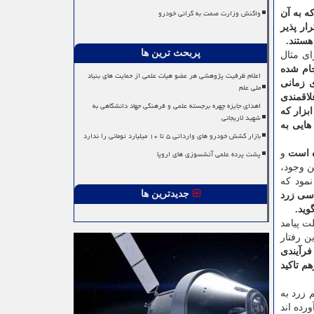
واکنش وزارت صمت به گرانی خودرو
ه به آن
ار پذیر
هستند.
پربحث ترین ها
ای مثال
انجام شده
اعلام ظرفیت پژوهشی هر عضو هیات علمی از حمایت های بنیاد
ی زمانی
ملی علم
لاقمندی
اهدای جایزه چهره برجسته علمی و فرهنگی جهاد دانشگاهی به
بزار که
شهید لاریجانی
ایی به
بازار کشش خودرو های وارداتی ۵ تا ۱۰ میلیارد تومانی را ندارد
پشت پرده علمی آتشسوزی های اروپا
ه است
و
ن وجود،
نمود که
جدیدترین ها
اسی زرد
وید.
ت پیامد
ن رفتار
فرآیندی
م تاکید
 زرد به
رده اند