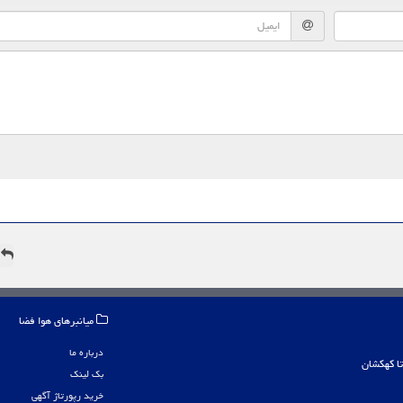
ه
میانبرهای هوا فضا
درباره ما
بک لینک
خرید رپورتاژ آگهی