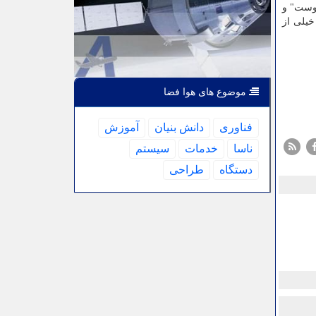
توست" و
خیلی از
موضوع های هوا فضا
فناوری
دانش بنیان
آموزش
ناسا
خدمات
سیستم
دستگاه
طراحی