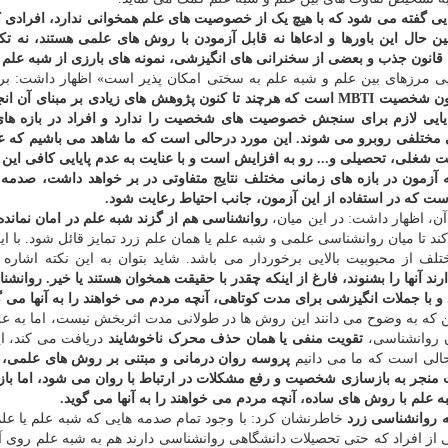
اهایی گفته می شود که با هیچ یک از خصوصیت های علم همخوانی ندارد، افرادی ک
عین حال این باورها و ادعاها نه قابل آزمودن با روش های علمی هستند، نه تکر
نی، قانون جذب و بعضی از سخنرانی های انگیزشی، نمونه های بارزی از شبه علم 
ایی مرزهای بین علم و شبه علم به سختی امکان پذیر است» اظهار داشت: بر
آزمون شخصیت MBTI است که هرچند تا کنون پژوهش های زیادی بر مبنای آن 
 پایایی لازم برای سنجش خصوصیت های شخصیت را ندارد و افراد در بازه ها
مختلفی روبرو می شوند. این مورد درحالی است که ما شاهد می باشیم که ع
ت شغلی، تحصیلی و... رو به افزایش است و با عنایت به عدم پایایی کافی این ا
ون در بازه های زمانی مختلف نتایج متفاوتی در بر خواهد داشت، صدمه ه
ت که در استفاده از این آزمون، جانب احتیاط رعایت شود.
ن، اظهار داشت: در این میان،
روانشناسی هم از گزند شبه علم در امان نماند
تا میان روانشناسی علمی و شبه علم یا همان علم زرد تمایز قائل شود. با ای
ف از محبوبیت بالایی برخوردار می باشد. شاید بتوان به این نکته اشاره 
 آنها را بشنوند، فارغ از اینکه چقدر با حقیقت همخوان هستند یا خیر. روانشن
 و با جملات انگیزشی برای مدت کوتاهی، آنچه مردم می خواهند را به آنها می گ
ین که به وضوح می دانند این روش ها در طولانی مدت اثربخش نیست، اما به عل
ن روانشناسی،
تقویت منفی یا همان حذف محرک ناخوشایند
دریافت می کند، ای
 حالی است که ما می دانیم
پروسه روان درمانی و مبتنی بر روش های علمی، 
نجر به بازسازی شخصیت و رفع مشکلات در ارتباط با روان می شود، اما بازه
علم با روش های ساده، آنچه مردم می خواهند را به آنها می گوید.
 روانشناسی زرد
خاطرنشان کرد: با وجود تمام صدمه هایی که شبه علم یا علم
 از افراد که حتی تحصیلات دانشگاهی روانشناسی دارند هم به شبه علم روی آو