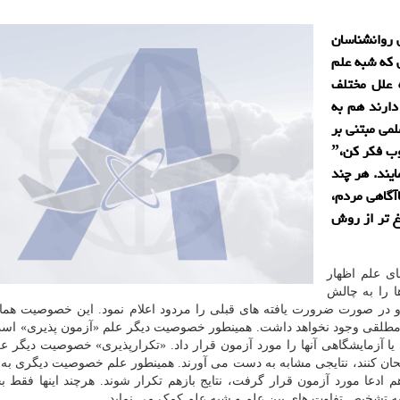
 روانشناسان
 كه شبه علم
ه علل مختلف
دارند هم به
می مبتنی بر
شواهد، از روش های غیرعلمی و مبتنی بر ˮبه چیزهای خوب فكر كنˮ،
می نمایند. هر چند
آگاهی مردم،
غ تر از روش
ی علم اظهار
ا را به چالش
د و در صورت ضرورت یافته های قبلی را مردود اعلام نمود. این خصوصیت هم
ه مطلقی وجود نخواهد داشت. همینطور خصوصیت دیگر علم «آزمون پذیری» اس
ا آزمایشگاهی آنها را مورد آزمون قرار داد. «تکرارپذیری» خصوصیت دیگر 
حان کنند، نتایجی مشابه به دست می آورند. همینطور علم خصوصیت دیگری به نا
م ادعا مورد آزمون قرار گرفت، نتایج بازهم تکرار شوند. هرچند اینها فقط 
تشخیص تفاوت های بین علم و شبه علم کمک می نماید.