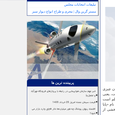
تبلیغات انتخابات مجلس
مستر گرین وال | مجری و طراح انواع دیوار سبز
پربیننده ترین ها
ان چیزی
خبر مهم سازمان هواپیمایی در رابطه با پروازهای فرودگاه مهرآباد
ت، یعنی
و امام(ره)
علم است
قیمت سیمان عمده امروز 25 خرداد 1405
م «پایا
اقتصاد پنهان پوشاک چه طور میلیاردها دلار قاچاق وارد بازار می
بخشی از
شود؟