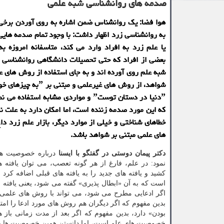
صدمه های روانشناسی شبه علمی
هوا فضا: یك روانشناس ضمن اشاره به روی آوردن برخی
به روانشناسی زرد اظهار داشت: با وجود تمام صدمه هایی
یا علم زرد به افراد وارد می كند، متاسفانه امروزه ب
بعضی از افراد كه حتی تحصیلات دانشگاهی روانشناسی 
شبه علم روی آورده اند و به جای استفاده از روش های عل
ˮدنیا در دستان توستˮ و مواردی مشابه استفاده 
كه این مورد صدمه زننده است، اما امكان دارد به علت نا
خطاهای شناختی و خیلی از موارد دیگر، بازار علم زرد دا
های علمی مبتنی بر شواهد باشد.
دکتر پیمان دوستی در گفتگو با ایسنا
درباره خصوصیت ها
نمود: در علم، فارغ از هر گونه تعصب، می توان یافته ه
کشید و یافته های جدید را به یافته های قبلی اضافه کر
است که به آن «ابطال پذیری» گفته می شود، یعنی یافت
اگر ادعایی مطرح می شود، می تواند با روش های علمی ی
بدین مفهوم که اگر دیگران هم روش های مورد ادعا را امت
بودن» دارد، بدین مفهوم که اگر بعد از مدت زمانی باز ه
خصوصیت های علم است، اما دانستن همین خصوصیت ها به 