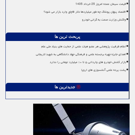
قیمت سیمان عمده امروز 25 خرداد 1405
اقتصاد پنهان پوشاک چه طور میلیاردها دلار قاچاق وارد بازار می شود؟
واکنش وزارت صمت به گرانی خودرو
پربحث ترین ها
اعلام ظرفیت پژوهشی هر عضو هیات علمی از حمایت های بنیاد ملی علم
اهدای جایزه چهره برجسته علمی و فرهنگی جهاد دانشگاهی به شهید لاریجانی
بازار کشش خودرو های وارداتی ۵ تا ۱۰ میلیارد تومانی را ندارد
پشت پرده علمی آتشسوزی های اروپا
جدیدترین ها