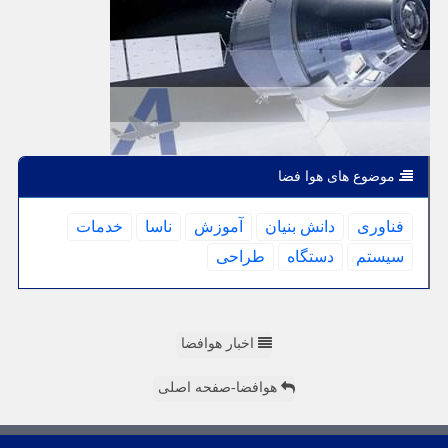
موضوع های هوا فضا
فناوری
دانش بنیان
آموزش
ناسا
خدمات
سیستم
دستگاه
طراحی
اخبار هوافضا
هوافضا-صفحه اصلی