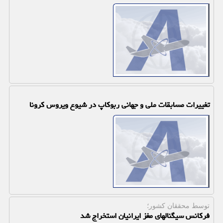
تغییرات مسابقات ملی و جهانی ربوكاپ در شیوع ویروس كرونا
توسط محققان كشور؛
فركانس سیگنالهای مغز ایرانیان استخراج شد