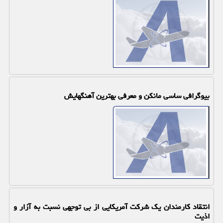
بیوگرافی ساسی مانکن و معرفی بهترین آهنگهایش
انتقاد كارمندان یك شركت آمریكایی از بی توجهی نسبت به آزار و
اذیت