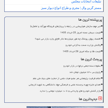
تبلیغات انتخابات مجلس
مستر گرین وال | مجری و طراح انواع دیوار سبز
پربیننده ترین ها
خبر مهم سازمان هواپیمایی در رابطه با پروازهای فرودگاه مهرآباد و امام(ره)
قیمت سیمان عمده امروز 25 خرداد 1405
اقتصاد پنهان پوشاک چه طور میلیاردها دلار قاچاق وارد بازار می شود؟
واکنش وزارت صمت به گرانی خودرو
قیمت طلا و سکه امروز 29 خرداد 1405
پربحث ترین ها
سقوط دسته جمعی نرخها در بازار خودرو
پژوپارس ۶۴۰ میلیون تومان شد
اعلام ظرفیت پژوهشی هر عضو هیات علمی از حمایت های بنیاد ملی علم
اهدای جایزه چهره برجسته علمی و فرهنگی جهاد دانشگاهی به شهید لاریجانی
بازار کشش خودرو های وارداتی ۵ تا ۱۰ میلیارد تومانی را ندارد
جدیدترین ها